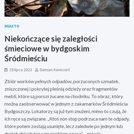
MIASTO
Niekończące się zaległości
śmieciowe w bydgoskim
Śródmieściu
29 lipca 2023
Damian Kwiecień
Zbiór worków pełnych odpadów, porzuconych szmatek,
zniszczonej i pokrytej pleśnią odzieży oraz fragmentów
mebli, które są porozrzucane na chodniku. To obraz, który
można zaobserwować w jednym z zakamarków Śródmieścia
Bydgoszczy. Lokatorzy są już tym znużeni, mimo to czują, że
ich ręce są związane. „Ktoś non stop podrzuca nam te odpady,
które potem zostają usunięte, lecz zaledwie po jednym lub
dwóch dniach ten sam problem wraca” – mówią.