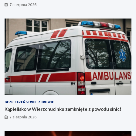
7 sierpnia 2026
a
ż
e
ń
!
BEZPIECZEŃSTWO
ZDROWIE
Kąpielisko w Wierzchucinku zamknięte z powodu sinic!
7 sierpnia 2026