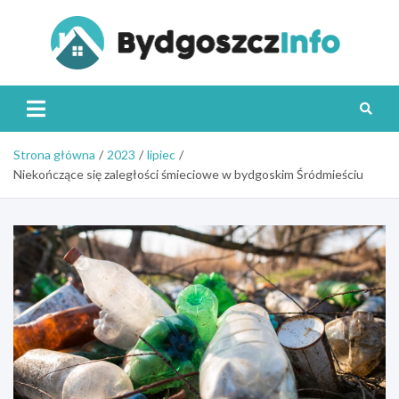
Skip
to
content
Byd
Strona główna
2023
lipiec
Niekończące się zaległości śmieciowe w bydgoskim Śródmieściu