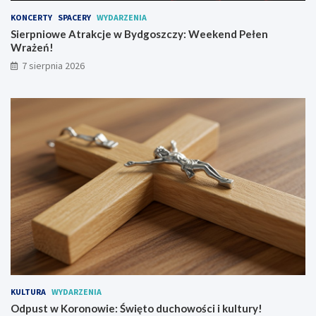
y
ę
KONCERTY
SPACERY
WYDARZENIA
d
t
g
o
Sierpniowe Atrakcje w Bydgoszczy: Weekend Pełen
o
d
Wrażeń!
s
u
7 sierpnia 2026
z
c
c
h
z
o
y
w
:
o
W
ś
e
c
e
i
k
i
e
k
n
u
d
l
P
t
e
u
ł
r
e
y
n
!
KULTURA
WYDARZENIA
W
Odpust w Koronowie: Święto duchowości i kultury!
r