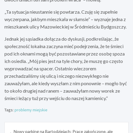
„Ta sytuacja nieustannie się powtarza. Czuję się zupełnie
wyczerpana, jakbym mieszkała w slumsie” – wyznaje jedna z
mieszkanek ulicy Mazowieckiej w Śródmieściu Bydgoszczy.
Jednak jej sąsiadka dołącza do dyskusji, podkreślając, że
społeczność lokalna zaczyna mieć podejrzenia, że te śmieci
pod ich oknami mogą być pozostawiane przez osobę spoza
ich osiedla. „Mój pies jest na tyle chory, że muszę go często
wyprowadzać na spacer. Ostatnio wieczorem
przechadzaliśmy się ulicą i niczego niezwykłego nie
zauważyłam, ale kiedy wyszłam z nim ponownie – mogło być
to około drugiej nad ranem – zauważyłam nowy worek ze
śmieci leżący tuż przy wejściu do naszej kamienicy.”
Tags:
problemy miejskie
Nawigacja
Nowy parking na Bartodziejach: Prace zakończone, ale