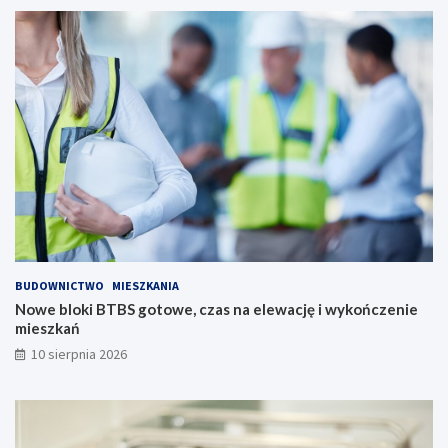
r
u
t
ż
i
w
b
k
e
r
z
ó
p
t
i
c
e
e
c
!
z
e
ń
s
t
BUDOWNICTWO
MIESZKANIA
w
Nowe bloki BTBS gotowe, czas na elewację i wykończenie
o
mieszkań
!
10 sierpnia 2026