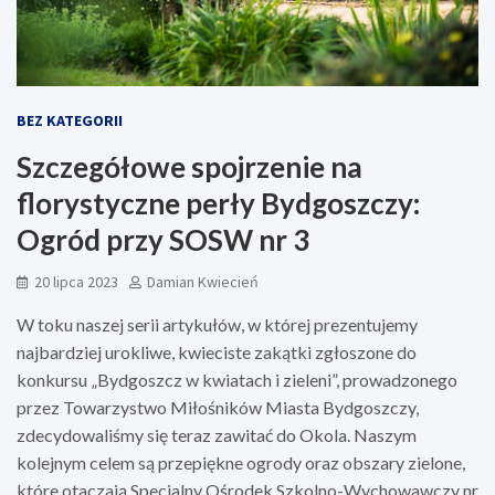
BEZ KATEGORII
Szczegółowe spojrzenie na
florystyczne perły Bydgoszczy:
Ogród przy SOSW nr 3
20 lipca 2023
Damian Kwiecień
W toku naszej serii artykułów, w której prezentujemy
najbardziej urokliwe, kwieciste zakątki zgłoszone do
konkursu „Bydgoszcz w kwiatach i zieleni”, prowadzonego
przez Towarzystwo Miłośników Miasta Bydgoszczy,
zdecydowaliśmy się teraz zawitać do Okola. Naszym
kolejnym celem są przepiękne ogrody oraz obszary zielone,
które otaczają Specjalny Ośrodek Szkolno-Wychowawczy nr