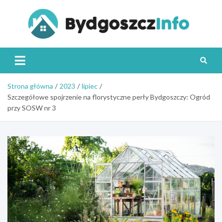
Skip
to
content
Byd
Strona główna
2023
lipiec
Szczegółowe spojrzenie na florystyczne perły Bydgoszczy: Ogród
przy SOSW nr 3