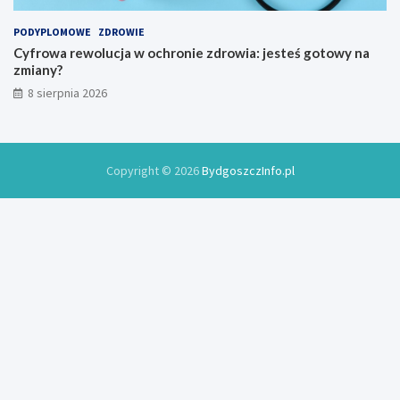
2
6
PODYPLOMOWE
ZDROWIE
r
Cyfrowa rewolucja w ochronie zdrowia: jesteś gotowy na
o
zmiany?
k
8 sierpnia 2026
u
Copyright © 2026
BydgoszczInfo.pl