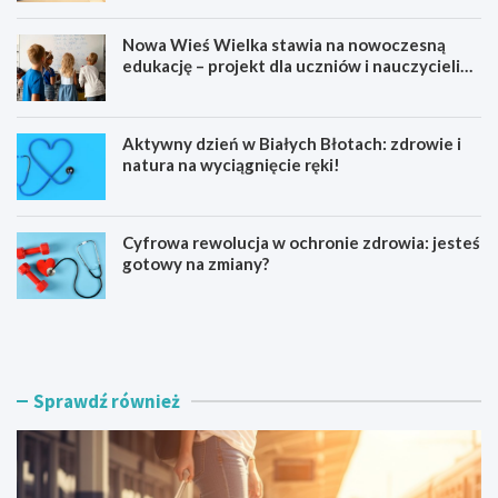
Nowa Wieś Wielka stawia na nowoczesną
edukację – projekt dla uczniów i nauczycieli
startuje w 2026 roku
Aktywny dzień w Białych Błotach: zdrowie i
natura na wyciągnięcie ręki!
Cyfrowa rewolucja w ochronie zdrowia: jesteś
gotowy na zmiany?
K
N
a
o
j
w
a
a
k
W
Sprawdź również
a
i
r
e
z
ś
e
W
z
i