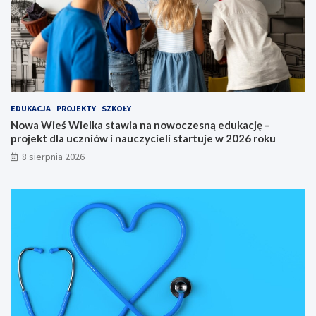
o
u
l
k
c
a
a
c
K
j
u
ę
j
–
a
p
EDUKACJA
PROJEKTY
SZKOŁY
w
r
Nowa Wieś Wielka stawia na nowoczesną edukację –
s
o
projekt dla uczniów i nauczycieli startuje w 2026 roku
k
j
8 sierpnia 2026
i
e
e
k
g
t
o
d
n
l
a
a
6
u
5
c
.
z
M
n
i
i
ę
ó