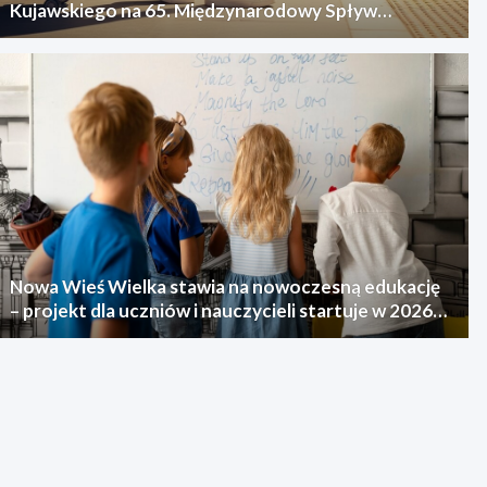
Kujawskiego na 65. Międzynarodowy Spływ
Kajakowy
Nowa Wieś Wielka stawia na nowoczesną edukację
– projekt dla uczniów i nauczycieli startuje w 2026
roku