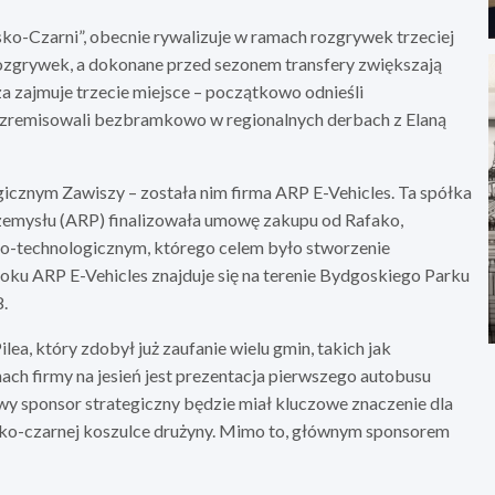
sko-Czarni”, obecnie rywalizuje w ramach rozgrywek trzeciej
rozgrywek, a dokonane przed sezonem transfery zwiększają
za zajmuje trzecie miejsce – początkowo odnieśli
 zremisowali bezbramkowo w regionalnych derbach z Elaną
icznym Zawiszy – została nim firma ARP E-Vehicles. Ta spółka
zemysłu (ARP) finalizowała umowę zakupu od Rafako,
o-technologicznym, którego celem było stworzenie
ku ARP E-Vehicles znajduje się na terenie Bydgoskiego Parku
.
a, który zdobył już zaufanie wielu gmin, takich jak
ach firmy na jesień jest prezentacja pierwszego autobusu
 sponsor strategiczny będzie miał kluczowe znaczenie dla
iesko-czarnej koszulce drużyny. Mimo to, głównym sponsorem