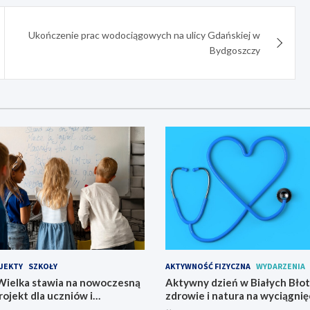
Ukończenie prac wodociągowych na ulicy Gdańskiej w
Bydgoszczy
JEKTY
SZKOŁY
AKTYWNOŚĆ FIZYCZNA
WYDARZENIA
ielka stawia na nowoczesną
Aktywny dzień w Białych Błot
rojekt dla uczniów i
zdrowie i natura na wyciągnięc
startuje w 2026 roku