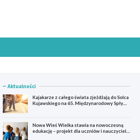
goszczInfo.pl
Aktualności
Kajakarze z całego świata zjeżdżają do Solca
Kujawskiego na 65. Międzynarodowy Spływ
Kajakowy
Nowa Wieś Wielka stawia na nowoczesną
edukację – projekt dla uczniów i nauczycieli
startuje w 2026 roku