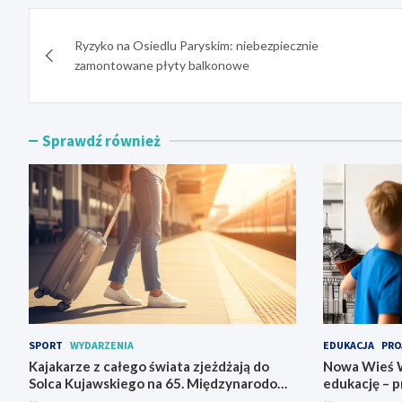
Nawigacja
Ryzyko na Osiedlu Paryskim: niebezpiecznie
wpisu
zamontowane płyty balkonowe
Sprawdź również
SPORT
WYDARZENIA
EDUKACJA
PRO
Kajakarze z całego świata zjeżdżają do
Nowa Wieś W
Solca Kujawskiego na 65. Międzynarodowy
edukację – p
Spływ Kajakowy
nauczycieli 