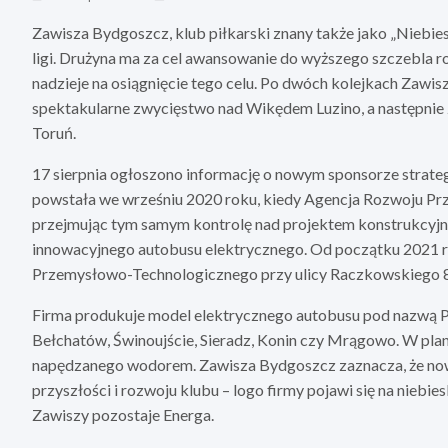
Zawisza Bydgoszcz, klub piłkarski znany także jako „Niebie
ligi. Drużyna ma za cel awansowanie do wyższego szczebla 
nadzieje na osiągnięcie tego celu. Po dwóch kolejkach Zawis
spektakularne zwycięstwo nad Wikędem Luzino, a następnie
Toruń.
17 sierpnia ogłoszono informację o nowym sponsorze strateg
powstała we wrześniu 2020 roku, kiedy Agencja Rozwoju Pr
przejmując tym samym kontrolę nad projektem konstrukcyjn
innowacyjnego autobusu elektrycznego. Od początku 2021 ro
Przemysłowo-Technologicznego przy ulicy Raczkowskiego 8
Firma produkuje model elektrycznego autobusu pod nazwą Pile
Bełchatów, Świnoujście, Sieradz, Konin czy Mrągowo. W plan
napędzanego wodorem. Zawisza Bydgoszcz zaznacza, że nowy
przyszłości i rozwoju klubu – logo firmy pojawi się na nieb
Zawiszy pozostaje Energa.