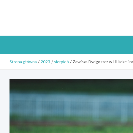
Skip
to
content
Strona główna
2023
sierpień
Zawisza Bydgoszcz w III lidze i 