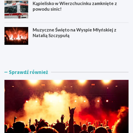
Kąpielisko w Wierzchucinku zamknięte z
powodu sinic!
Muzyczne Święto na Wyspie Młyńskiej z
Natalią Szczypułą
S
O
i
d
e
p
r
u
p
s
Sprawdź również
n
t
i
w
o
K
w
o
e
r
A
o
t
n
r
o
a
w
k
i
c
e