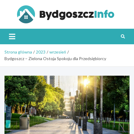
Skip
to
content
Byd
Strona główna
2023
wrzesień
Bydgoszcz – Zielona Ostoja Spokoju dla Przedsiębiorcy