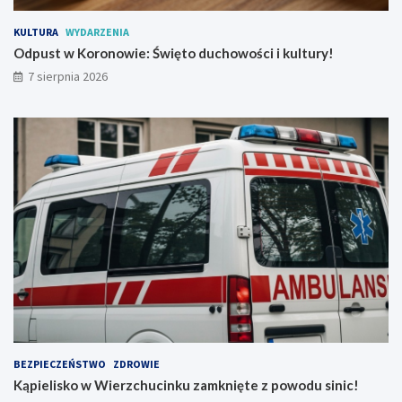
e
y
n
!
KULTURA
WYDARZENIA
W
Odpust w Koronowie: Święto duchowości i kultury!
r
7 sierpnia 2026
a
ż
e
ń
!
BEZPIECZEŃSTWO
ZDROWIE
Kąpielisko w Wierzchucinku zamknięte z powodu sinic!