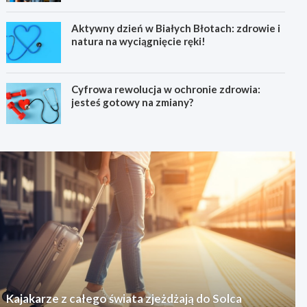
Aktywny dzień w Białych Błotach: zdrowie i
natura na wyciągnięcie ręki!
Cyfrowa rewolucja w ochronie zdrowia:
jesteś gotowy na zmiany?
Kajakarze z całego świata zjeżdżają do Solca