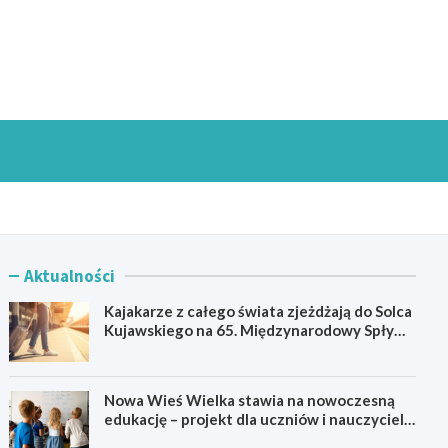
goszczInfo.pl
Aktualności
Kajakarze z całego świata zjeżdżają do Solca
Kujawskiego na 65. Międzynarodowy Spływ
Kajakowy
Nowa Wieś Wielka stawia na nowoczesną
edukację – projekt dla uczniów i nauczycieli
startuje w 2026 roku