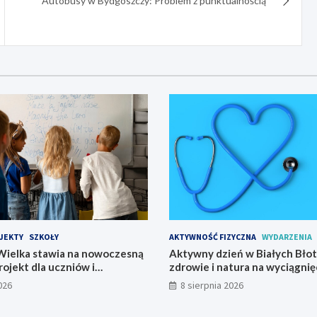
Autobusy w Bydgoszczy: Problem z punktualnością
JEKTY
SZKOŁY
AKTYWNOŚĆ FIZYCZNA
WYDARZENIA
ielka stawia na nowoczesną
Aktywny dzień w Białych Błot
rojekt dla uczniów i
zdrowie i natura na wyciągnięc
startuje w 2026 roku
026
8 sierpnia 2026