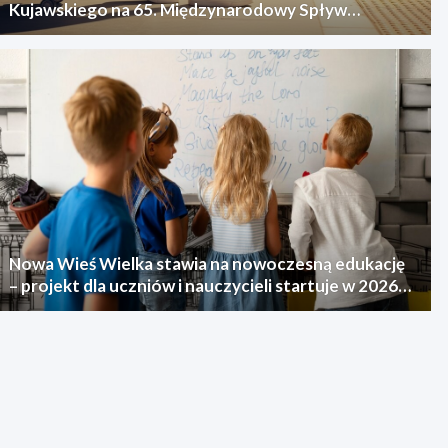
Kujawskiego na 65. Międzynarodowy Spływ
Kajakowy
Nowa Wieś Wielka stawia na nowoczesną edukację
– projekt dla uczniów i nauczycieli startuje w 2026
roku