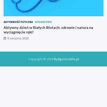
o
w
y
AKTYWNOŚĆ FIZYCZNA
WYDARZENIA
Aktywny dzień w Białych Błotach: zdrowie i natura na
wyciągnięcie ręki!
8 sierpnia 2026
Copyright © 2026
BydgoszczInfo.pl