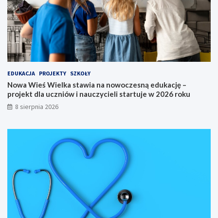
y
M
i
ę
d
z
y
n
a
EDUKACJA
PROJEKTY
SZKOŁY
r
Nowa Wieś Wielka stawia na nowoczesną edukację –
o
projekt dla uczniów i nauczycieli startuje w 2026 roku
d
o
8 sierpnia 2026
w
y
S
p
ł
y
w
K
a
j
a
k