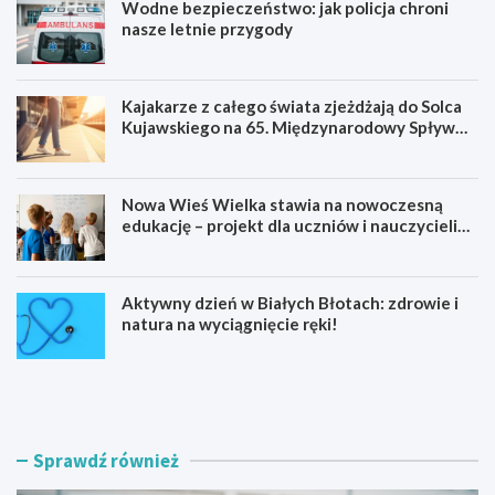
Wodne bezpieczeństwo: jak policja chroni
nasze letnie przygody
Kajakarze z całego świata zjeżdżają do Solca
Kujawskiego na 65. Międzynarodowy Spływ
Kajakowy
Nowa Wieś Wielka stawia na nowoczesną
edukację – projekt dla uczniów i nauczycieli
startuje w 2026 roku
Aktywny dzień w Białych Błotach: zdrowie i
natura na wyciągnięcie ręki!
W
K
o
a
d
j
n
a
e
k
Sprawdź również
b
a
e
r