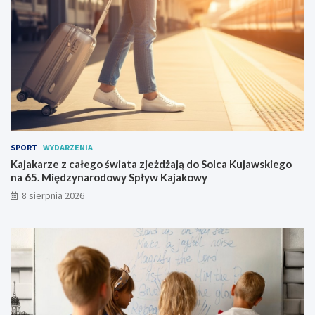
h
d
r
o
o
S
n
o
i
l
n
c
a
a
s
K
z
u
e
j
l
a
SPORT
WYDARZENIA
e
w
Kajakarze z całego świata zjeżdżają do Solca Kujawskiego
t
s
na 65. Międzynarodowy Spływ Kajakowy
n
k
8 sierpnia 2026
i
i
e
e
p
g
r
o
z
n
y
a
g
6
o
5
d
.