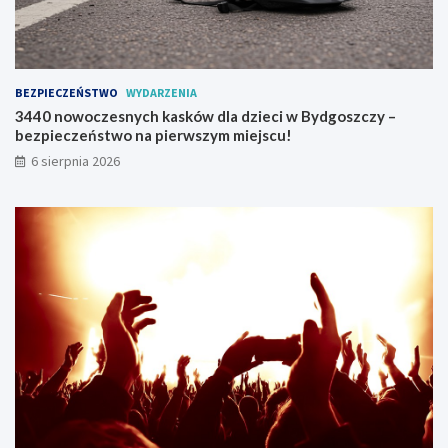
i
e
r
p
n
BEZPIECZEŃSTWO
WYDARZENIA
i
3440 nowoczesnych kasków dla dzieci w Bydgoszczy –
u
bezpieczeństwo na pierwszym miejscu!
!
6 sierpnia 2026