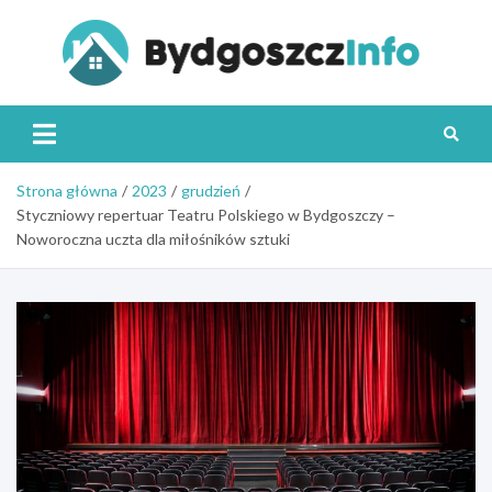
Skip
to
content
Byd
Strona główna
2023
grudzień
Styczniowy repertuar Teatru Polskiego w Bydgoszczy –
Noworoczna uczta dla miłośników sztuki