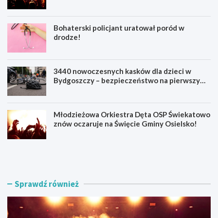
Bohaterski policjant uratował poród w
drodze!
3440 nowoczesnych kasków dla dzieci w
Bydgoszczy – bezpieczeństwo na pierwszym
miejscu!
Młodzieżowa Orkiestra Dęta OSP Świekatowo
znów oczaruje na Święcie Gminy Osielsko!
B
B
y
o
d
h
g
a
o
t
Sprawdź również
s
e
z
r
c
s
z
k