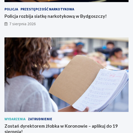
n
k
POLICJA
PRZESTĘPCZOŚĆ NARKOTYKOWA
a
a
r
w
Policja rozbija siatkę narkotykową w Bydgoszczy!
k
K
7 sierpnia 2026
o
o
t
r
y
o
k
n
o
o
w
w
ą
i
w
e
B
–
y
a
d
p
g
l
o
i
s
k
z
u
c
j
z
d
WYDARZENIA
ZATRUDNIENIE
y
o
Zostań dyrektorem żłobka w Koronowie – aplikuj do 19
!
1
sierpnia!