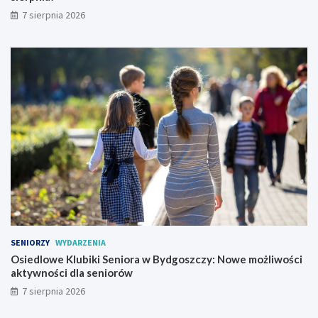
9
7 sierpnia 2026
s
i
e
r
p
n
i
a
!
SENIORZY
WYDARZENIA
Osiedlowe Klubiki Seniora w Bydgoszczy: Nowe możliwości
aktywności dla seniorów
7 sierpnia 2026