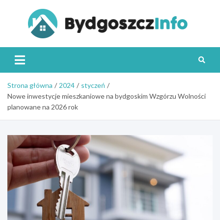
Skip
to
content
Byd
Strona główna
2024
styczeń
Nowe inwestycje mieszkaniowe na bydgoskim Wzgórzu Wolności
planowane na 2026 rok