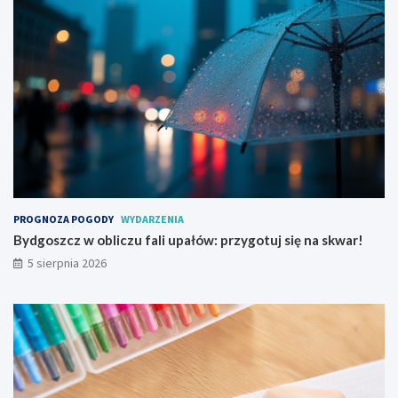
k
p
u
r
l
z
t
y
u
g
r
o
a
t
l
u
n
j
y
s
c
i
h
ę
w
n
PROGNOZA POGODY
WYDARZENIA
y
a
Bydgoszcz w obliczu fali upałów: przygotuj się na skwar!
d
s
5 sierpnia 2026
a
k
r
w
z
a
e
r
ń
!
!