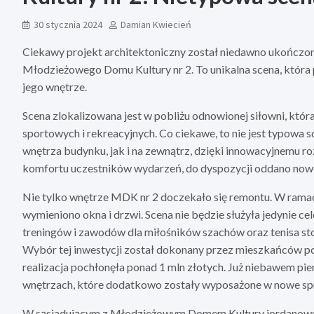
30 stycznia 2024
Damian Kwiecień
Ciekawy projekt architektoniczny został niedawno ukończon
Młodzieżowego Domu Kultury nr 2. To unikalna scena, która
jego wnętrze.
Scena zlokalizowana jest w pobliżu odnowionej siłowni, któ
sportowych i rekreacyjnych. Co ciekawe, to nie jest typowa
wnętrza budynku, jak i na zewnątrz, dzięki innowacyjnemu r
komfortu uczestników wydarzeń, do dyspozycji oddano nowe
Nie tylko wnętrze MDK nr 2 doczekało się remontu. W ramac
wymieniono okna i drzwi. Scena nie będzie służyła jedynie ce
treningów i zawodów dla miłośników szachów oraz tenisa sto
Wybór tej inwestycji został dokonany przez mieszkańców po
realizacja pochłonęła ponad 1 mln złotych. Już niebawem 
wnętrzach, które dodatkowo zostały wyposażone w nowe spr
W sąsiadującym z Młodzieżowym Domem Kultury jordanowsk