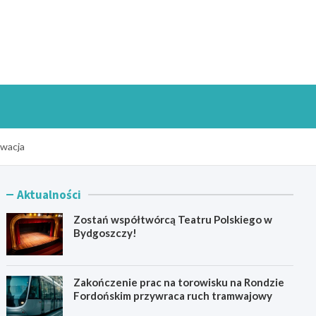
goszczInfo.pl
ewacja
Aktualności
Zostań współtwórcą Teatru Polskiego w
Bydgoszczy!
Zakończenie prac na torowisku na Rondzie
Fordońskim przywraca ruch tramwajowy