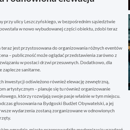
y przy ulicy Leszczyńskiego, w bezpośrednim sąsiedztwie
 powstała w nowo wybudowanej części obiektu, zdobi teraz
ra teraz jest przystosowana do organizowania różnych eventów
 scena – publiczność może oglądać przedstawienia zarówno z
ozwiązaniu w postaci drzwi przesuwnych. Dodatkowo, dla
 zaplecze sanitarne.
h inwestycji odświeżono również elewację zewnętrzną,
lom artystycznym – planuje się tu również organizowanie
łowego, którzy rozwijają swoje pasje właśnie w tym miejscu.
dczas głosowania na Bydgoski Budżet Obywatelski, a jej
pierwsze wydarzenia zostaną zorganizowane w odnowionych
zęty.
im ogrodzie, miasto przeprowadziło modernizację urządzeń.