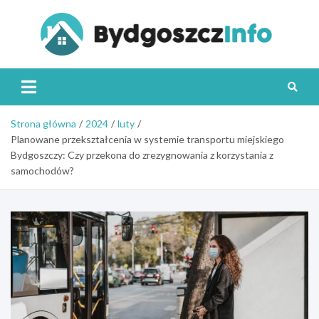
Skip
to
content
Byd
Strona główna
2024
luty
Planowane przekształcenia w systemie transportu miejskiego
Bydgoszczy: Czy przekona do zrezygnowania z korzystania z
samochodów?