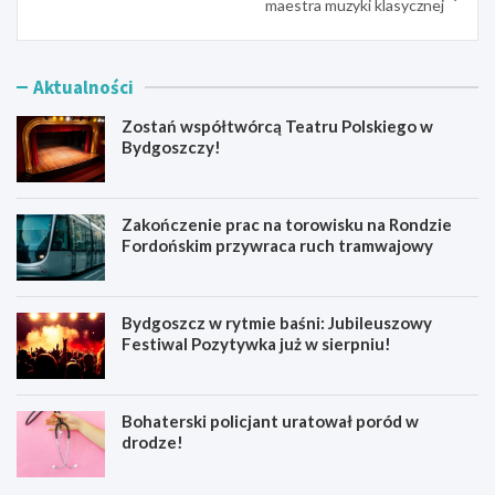
maestra muzyki klasycznej
Aktualności
Zostań współtwórcą Teatru Polskiego w
Bydgoszczy!
Zakończenie prac na torowisku na Rondzie
Fordońskim przywraca ruch tramwajowy
Bydgoszcz w rytmie baśni: Jubileuszowy
Festiwal Pozytywka już w sierpniu!
Bohaterski policjant uratował poród w
drodze!
Z
Z
o
a