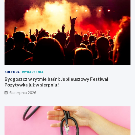
w
r
a
c
a
r
u
c
h
t
r
a
KULTURA
WYDARZENIA
m
Bydgoszcz w rytmie baśni: Jubileuszowy Festiwal
w
Pozytywka już w sierpniu!
a
j
6 sierpnia 2026
o
w
y