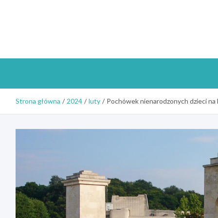
Skip
to
content
Strona główna
2024
luty
Pochówek nienarodzonych dzieci na