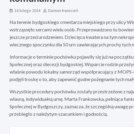
16 lutego 2024
Damian Kwiecień
Na terenie bydgoskiego cmentarza miejskiego przy ulicy Wiś
wstrząsnęło sercami wielu osób. Przeprowadzono tu bowiem
jeszcze przed urodzeniem. Dziecięca kwatera na tym nekropol
wiecznego spoczynku dla 50 urn zawierających prochy tych mał
Informacje o terminie pochówku pojawiły się już na począt
Społecznej oraz diecezji bydgoskiej. Wsparcie rodzin przeży
właśnie powodu lokalny samorząd współpracujący z MOPS-
podjęli troskę o to, aby zapewnić godne pożegnanie tych mały
Wszystkie procedury pochówku zostały przestrzeżone z naj
własną, indywidualną urnę. Marta Frankowska, pełniąca fu
Społecznej w Bydgoszczy, zaznacza, że szczególną uwagę pr
przebiegło z należytym szacunkiem i godnością.
Nawigacja