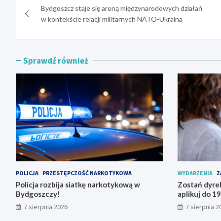
Bydgoszcz staje się areną międzynarodowych działań
wpisu
w kontekście relacji militarnych NATO-Ukraina
Sprawdź również
POLICJA
PRZESTĘPCZOŚĆ NARKOTYKOWA
WYDARZENIA
Z
Policja rozbija siatkę narkotykową w
Zostań dyre
Bydgoszczy!
aplikuj do 19
7 sierpnia 2026
7 sierpnia 2