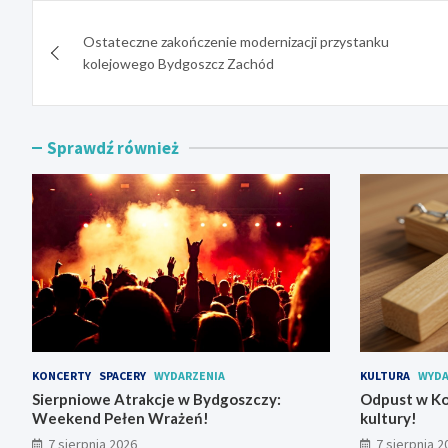
Nawigacja
Ostateczne zakończenie modernizacji przystanku
wpisu
kolejowego Bydgoszcz Zachód
Sprawdź również
KONCERTY
SPACERY
WYDARZENIA
KULTURA
WYDA
Sierpniowe Atrakcje w Bydgoszczy:
Odpust w Ko
Weekend Pełen Wrażeń!
kultury!
7 sierpnia 2026
7 sierpnia 2