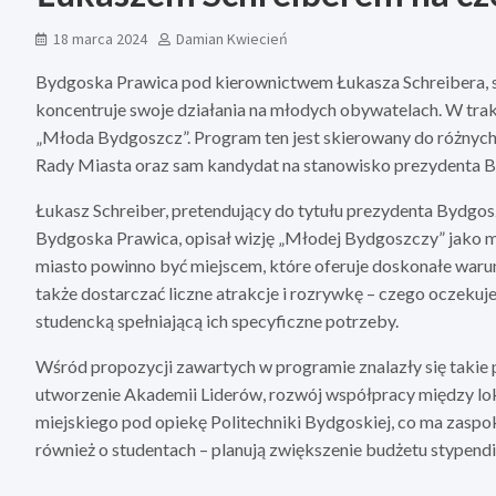
18 marca 2024
Damian Kwiecień
Bydgoska Prawica pod kierownictwem Łukasza Schreibera
koncentruje swoje działania na młodych obywatelach. W tra
„Młoda Bydgoszcz”. Program ten jest skierowany do różnych
Rady Miasta oraz sam kandydat na stanowisko prezydenta By
Łukasz Schreiber, pretendujący do tytułu prezydenta Bydg
Bydgoska Prawica, opisał wizję „Młodej Bydgoszczy” jako mi
miasto powinno być miejscem, które oferuje doskonałe waru
także dostarczać liczne atrakcje i rozrywkę – czego oczek
studencką spełniającą ich specyficzne potrzeby.
Wśród propozycji zawartych w programie znalazły się takie
utworzenie Akademii Liderów, rozwój współpracy między loka
miejskiego pod opiekę Politechniki Bydgoskiej, co ma zasp
również o studentach – planują zwiększenie budżetu stypendi