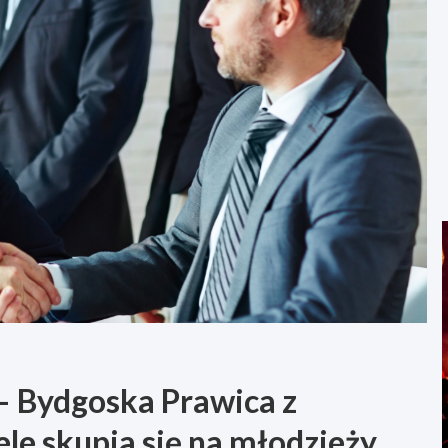
– Bydgoska Prawica z
le skupia się na młodzieży