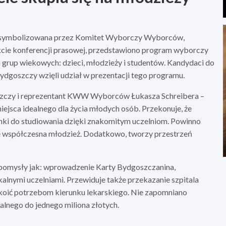
, symbolizowana przez Komitet Wyborczy Wyborców,
kcie konferencji prasowej, przedstawiono program wyborczy
 grup wiekowych: dzieci, młodzieży i studentów. Kandydaci do
dgoszczy wzięli udział w prezentacji tego programu.
oszczy i reprezentant KWW Wyborców Łukasza Schreibera –
ejsca idealnego dla życia młodych osób. Przekonuje, że
nki do studiowania dzięki znakomitym uczelniom. Powinno
uje współczesna młodzież. Dodatkowo, tworzy przestrzeń
 pomysły jak: wprowadzenie Karty Bydgoszczanina,
lnymi uczelniami. Przewiduje także przekazanie szpitala
okoić potrzebom kierunku lekarskiego. Nie zapomniano
alnego do jednego miliona złotych.