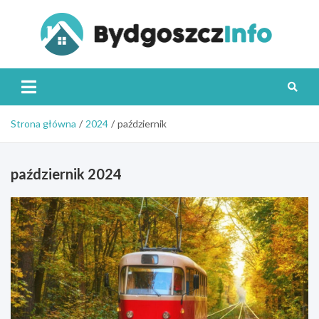
Skip
to
content
Byd
Strona główna
2024
październik
październik 2024