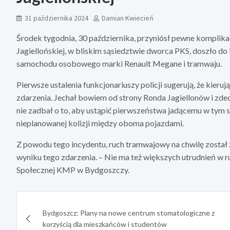
31 października 2024
Damian Kwiecień
Środek tygodnia, 30 października, przyniósł pewne komplika
Jagiellońskiej, w bliskim sąsiedztwie dworca PKS, doszło d
samochodu osobowego marki Renault Megane i tramwaju.
Pierwsze ustalenia funkcjonariuszy policji sugerują, że ki
zdarzenia. Jechał bowiem od strony Ronda Jagiellonów i zdec
nie zadbał o to, aby ustąpić pierwszeństwa jadącemu w ty
nieplanowanej kolizji między oboma pojazdami.
Z powodu tego incydentu, ruch tramwajowy na chwilę został 
wyniku tego zdarzenia. – Nie ma też większych utrudnień w 
Społecznej KMP w Bydgoszczy.
Nawigacja
Bydgoszcz: Plany na nowe centrum stomatologiczne z
wpisu
korzyścią dla mieszkańców i studentów