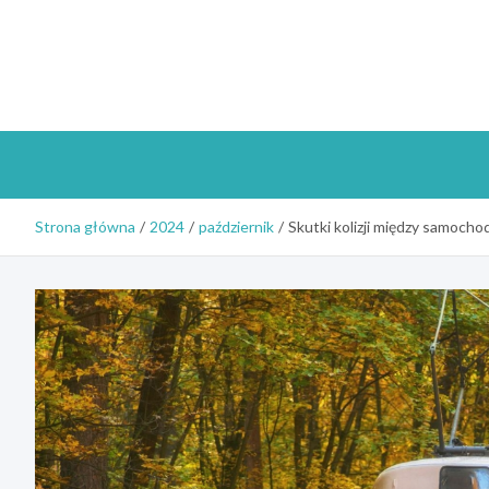
Skip
to
content
Strona główna
2024
październik
Skutki kolizji między samocho