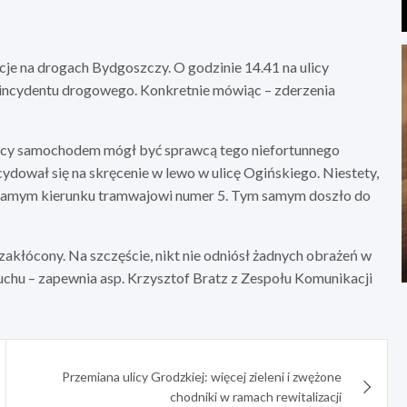
cje na drogach Bydgoszczy. O godzinie 14.41 na ulicy
o incydentu drogowego. Konkretnie mówiąc – zderzenia
erujący samochodem mógł być sprawcą tego niefortunnego
ydował się na skręcenie w lewo w ulicę Ogińskiego. Niestety,
m samym kierunku tramwajowi numer 5. Tym samym doszło do
zakłócony. Na szczęście, nikt nie odniósł żadnych obrażeń w
ruchu – zapewnia asp. Krzysztof Bratz z Zespołu Komunikacji
Przemiana ulicy Grodzkiej: więcej zieleni i zwężone
chodniki w ramach rewitalizacji