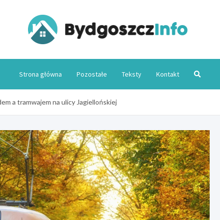
Byd
Strona główna
Pozostałe
Teksty
Kontakt
dem a tramwajem na ulicy Jagiellońskiej