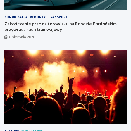
s
d
z
o
c
ń
KOMUNIKACJA
REMONTY
TRANSPORT
z
s
Zakończenie prac na torowisku na Rondzie Fordońskim
y
k
przywraca ruch tramwajowy
!
i
6 sierpnia 2026
m
p
r
z
y
w
r
a
c
a
r
u
c
h
t
r
a
KULTURA
WYDARZENIA