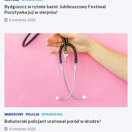
m
Bydgoszcz w rytmie baśni: Jubileuszowy Festiwal
w
Pozytywka już w sierpniu!
a
j
6 sierpnia 2026
o
w
y
NARODZINY
POLICJA
WYDARZENIA
Bohaterski policjant uratował poród w drodze!
6 sierpnia 2026