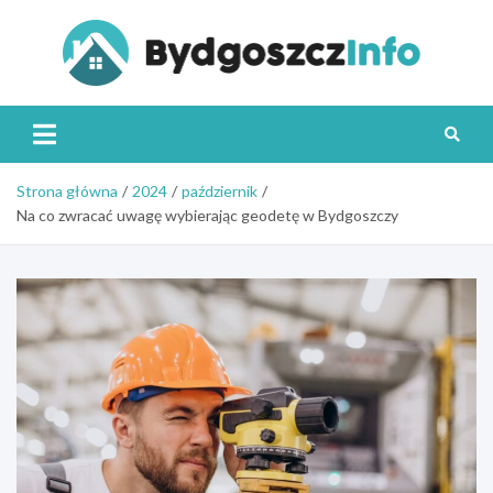
Skip
to
content
Byd
Strona główna
2024
październik
Na co zwracać uwagę wybierając geodetę w Bydgoszczy