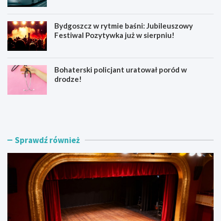
Bydgoszcz w rytmie baśni: Jubileuszowy
Festiwal Pozytywka już w sierpniu!
Bohaterski policjant uratował poród w
drodze!
Z
Z
o
a
s
k
t
o
a
ń
Sprawdź również
ń
c
w
z
s
e
p
n
ó
i
ł
e
t
p
w
r
ó
a