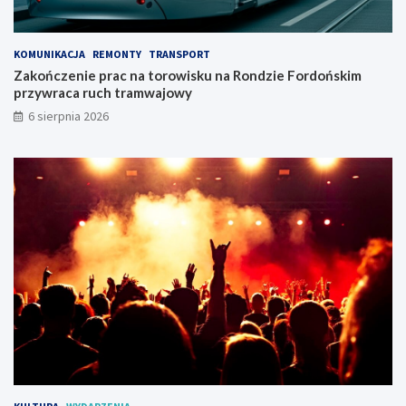
s
d
z
o
c
ń
KOMUNIKACJA
REMONTY
TRANSPORT
z
s
Zakończenie prac na torowisku na Rondzie Fordońskim
y
k
przywraca ruch tramwajowy
!
i
6 sierpnia 2026
m
p
r
z
y
w
r
a
c
a
r
u
c
h
t
r
a