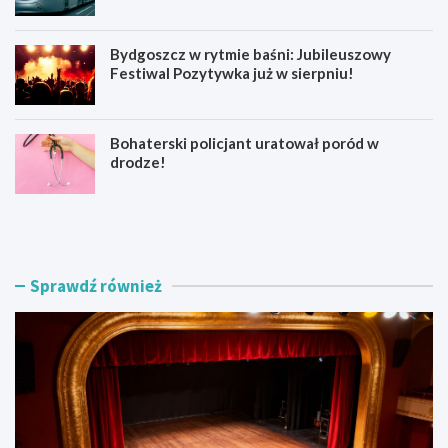
Bydgoszcz w rytmie baśni: Jubileuszowy
Festiwal Pozytywka już w sierpniu!
Bohaterski policjant uratował poród w
drodze!
Z
Z
o
a
s
k
t
o
a
ń
Sprawdź również
ń
c
w
z
s
e
p
n
ó
i
ł
e
t
p
w
r
ó
a