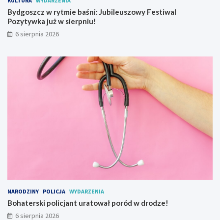
KULTURA
WYDARZENIA
m
Bydgoszcz w rytmie baśni: Jubileuszowy Festiwal
w
Pozytywka już w sierpniu!
a
j
6 sierpnia 2026
o
w
y
NARODZINY
POLICJA
WYDARZENIA
Bohaterski policjant uratował poród w drodze!
6 sierpnia 2026