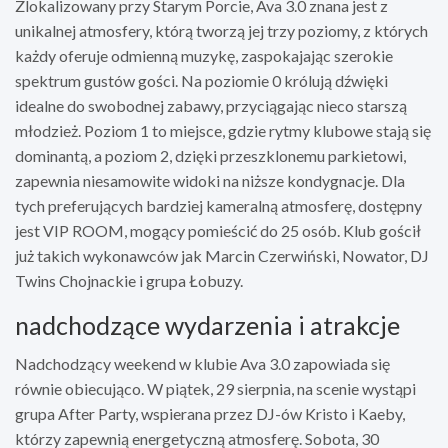
Zlokalizowany przy Starym Porcie, Ava 3.0 znana jest z
unikalnej atmosfery, którą tworzą jej trzy poziomy, z których
każdy oferuje odmienną muzykę, zaspokajając szerokie
spektrum gustów gości. Na poziomie 0 królują dźwięki
idealne do swobodnej zabawy, przyciągając nieco starszą
młodzież. Poziom 1 to miejsce, gdzie rytmy klubowe stają się
dominantą, a poziom 2, dzięki przeszklonemu parkietowi,
zapewnia niesamowite widoki na niższe kondygnacje. Dla
tych preferujących bardziej kameralną atmosferę, dostępny
jest VIP ROOM, mogący pomieścić do 25 osób. Klub gościł
już takich wykonawców jak Marcin Czerwiński, Nowator, DJ
Twins Chojnackie i grupa Łobuzy.
nadchodzące wydarzenia i atrakcje
Nadchodzący weekend w klubie Ava 3.0 zapowiada się
równie obiecująco. W piątek, 29 sierpnia, na scenie wystąpi
grupa After Party, wspierana przez DJ-ów Kristo i Kaeby,
którzy zapewnią energetyczną atmosferę. Sobota, 30