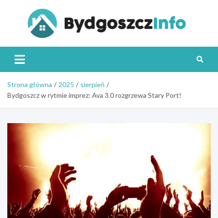
Skip
to
content
Byd
Strona główna
2025
sierpień
Bydgoszcz w rytmie imprez: Ava 3.0 rozgrzewa Stary Port!