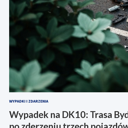
WYPADKI I ZDARZENIA
Wypadek na DK10: Trasa Byd
po zderzeniu trzech pojazdó