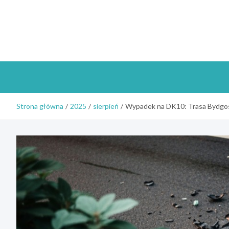
Skip
to
content
Strona główna
2025
sierpień
Wypadek na DK10: Trasa Bydgos