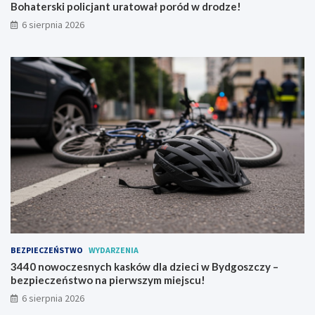
Bohaterski policjant uratował poród w drodze!
o
6 sierpnia 2026
z
y
t
y
w
k
a
j
u
ż
w
s
i
e
r
p
n
BEZPIECZEŃSTWO
WYDARZENIA
i
3440 nowoczesnych kasków dla dzieci w Bydgoszczy –
u
bezpieczeństwo na pierwszym miejscu!
!
6 sierpnia 2026