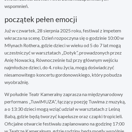
wspomnień.
początek pełen emocji
Już w czwartek, 28 sierpnia 2025 roku, festiwal z impetem
wkracza na scenę. Dzień rozpoczyna się o godzinie 10:00 w
Młynach Rothera, gdzie dzieci w wieku od 5 do 7 lat mogą
uczestniczyć w warsztatach „Dotyk”, prowadzonych przez
Anię Nowacką. Równocześnie tuż przy głównym wejściu
najmłodsze dzieci, do 4. roku życia, mogą doświadczyć
niesamowitego koncertu gordonowskiego, który pobudza
wyobraźnię.
W południe Teatr Kameralny zaprasza na międzynarodowy
performans „TuwiMUZA”, łączący poezję Tuwima z muzyką,
a o 13:30 dzieci mogą wziąć udział w warsztatach z Leśną
Babą, gdzie będą tworzyć kapelusze oraz czapki tropicieli.
Oficjalne otwarcie festiwalu zaplanowano na godzinę 17:00
w Teatrze Kameralnym, gdzie rodziny będą mogły wspólnie