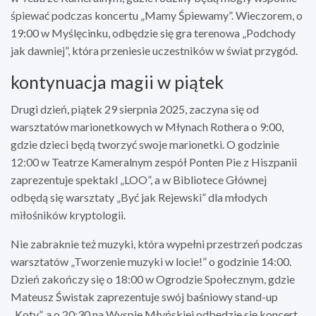
śpiewać podczas koncertu „Mamy Śpiewamy”. Wieczorem, o
19:00 w Myślęcinku, odbędzie się gra terenowa „Podchody
jak dawniej”, która przeniesie uczestników w świat przygód.
kontynuacja magii w piątek
Drugi dzień, piątek 29 sierpnia 2025, zaczyna się od
warsztatów marionetkowych w Młynach Rothera o 9:00,
gdzie dzieci będą tworzyć swoje marionetki. O godzinie
12:00 w Teatrze Kameralnym zespół Ponten Pie z Hiszpanii
zaprezentuje spektakl „LOO”, a w Bibliotece Głównej
odbędą się warsztaty „Być jak Rejewski” dla młodych
miłośników kryptologii.
Nie zabraknie też muzyki, która wypełni przestrzeń podczas
warsztatów „Tworzenie muzyki w locie!” o godzinie 14:00.
Dzień zakończy się o 18:00 w Ogrodzie Społecznym, gdzie
Mateusz Świstak zaprezentuje swój baśniowy stand-up
„Koty”, a o 20:30 na Wyspie Młyńskiej odbędzie się koncert