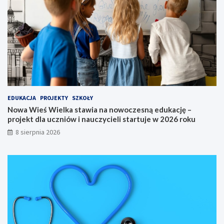
o
5
d
.
y
M
i
ę
d
z
y
n
a
EDUKACJA
PROJEKTY
SZKOŁY
r
Nowa Wieś Wielka stawia na nowoczesną edukację –
o
projekt dla uczniów i nauczycieli startuje w 2026 roku
d
o
8 sierpnia 2026
w
y
S
p
ł
y
w
K
a
j