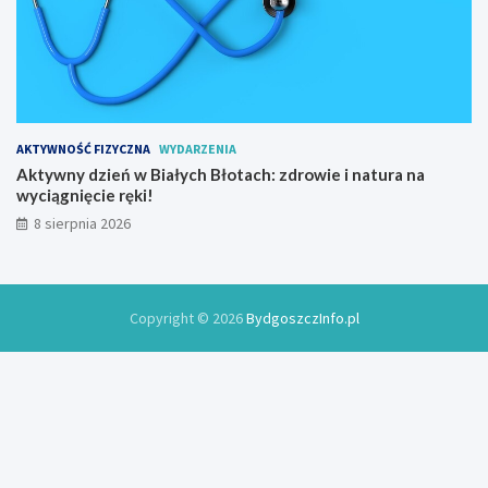
a
k
o
w
y
AKTYWNOŚĆ FIZYCZNA
WYDARZENIA
Aktywny dzień w Białych Błotach: zdrowie i natura na
wyciągnięcie ręki!
8 sierpnia 2026
Copyright © 2026
BydgoszczInfo.pl