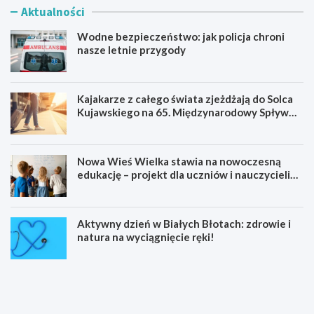
Aktualności
Wodne bezpieczeństwo: jak policja chroni
nasze letnie przygody
Kajakarze z całego świata zjeżdżają do Solca
Kujawskiego na 65. Międzynarodowy Spływ
Kajakowy
Nowa Wieś Wielka stawia na nowoczesną
edukację – projekt dla uczniów i nauczycieli
startuje w 2026 roku
Aktywny dzień w Białych Błotach: zdrowie i
natura na wyciągnięcie ręki!
W
K
o
a
d
j
n
a
e
k