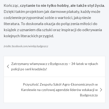
Kończąc,
czytanie to nie tylko hobby, ale także styl życia
.
Dzięki takim projektom jak darmowe plakaty, każdy może
codziennie przypominać sobie o wartości, jaką niesie
literatura. To doskonała okazja do połączenia miłości do
książek z uznaniem dla sztuki oraz inspiracji do odkrywania
kolejnych literackich przygód.
źródło: facebook.com/wimbp.bydgoszcz
Nawigacja
Zatrzymany włamywacz z Bydgoszczy – 34-latek w rękach
wpisu
policji po serii kradzieży!
Przyszłość Zespołu Szkół Agro-Ekonomicznych w
Karolewie na czołowej agendzie liderów edukacji w
Bydgoszczy