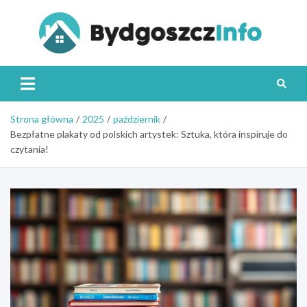
Skip
to
content
Byd
Strona główna
2025
październik
Bezpłatne plakaty od polskich artystek: Sztuka, która inspiruje do
czytania!