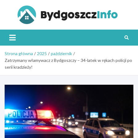
Skip
to
content
Byd
Strona główna
2025
październik
Zatrzymany włamywacz z Bydgoszczy – 34-latek w rękach policji po
serii kradzieży!