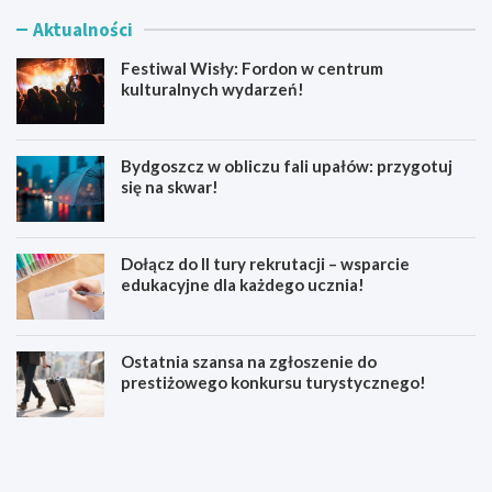
Aktualności
Festiwal Wisły: Fordon w centrum
kulturalnych wydarzeń!
Bydgoszcz w obliczu fali upałów: przygotuj
się na skwar!
Dołącz do II tury rekrutacji – wsparcie
edukacyjne dla każdego ucznia!
Ostatnia szansa na zgłoszenie do
prestiżowego konkursu turystycznego!
F
B
e
y
s
d
t
g