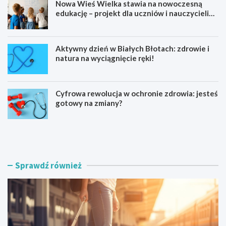
Nowa Wieś Wielka stawia na nowoczesną
edukację – projekt dla uczniów i nauczycieli
startuje w 2026 roku
Aktywny dzień w Białych Błotach: zdrowie i
natura na wyciągnięcie ręki!
Cyfrowa rewolucja w ochronie zdrowia: jesteś
gotowy na zmiany?
K
N
a
o
j
w
a
a
k
W
Sprawdź również
a
i
r
e
z
ś
e
W
z
i
c
e
a
l