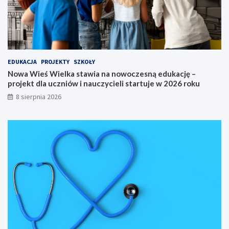
l
k
c
a
a
c
K
j
u
ę
j
–
a
p
EDUKACJA
PROJEKTY
SZKOŁY
w
r
Nowa Wieś Wielka stawia na nowoczesną edukację –
s
o
projekt dla uczniów i nauczycieli startuje w 2026 roku
k
j
8 sierpnia 2026
i
e
e
k
g
t
o
d
n
l
a
a
6
u
5
c
.
z
M
n
i
i
ę
ó
d
w
z
i