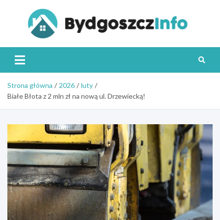
Skip
to
content
Byd
Strona główna
2026
luty
Białe Błota z 2 mln zł na nową ul. Drzewiecką!