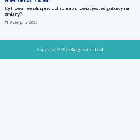
PODYPLOMOWE
ZDROWIE
r
Cyfrowa rewolucja w ochronie zdrowia: jesteś gotowy na
o
zmiany?
k
8 sierpnia 2026
u
Copyright © 2026
BydgoszczInfo.pl