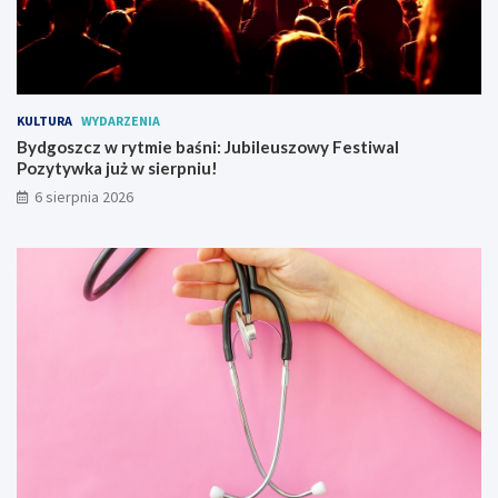
c
h
t
r
a
KULTURA
WYDARZENIA
m
Bydgoszcz w rytmie baśni: Jubileuszowy Festiwal
w
Pozytywka już w sierpniu!
a
j
6 sierpnia 2026
o
w
y