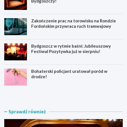
Bydgoszczy!
Zakończenie prac na torowisku na Rondzie
Fordońskim przywraca ruch tramwajowy
Bydgoszcz w rytmie baśni: Jubileuszowy
Festiwal Pozytywka już w sierpniu!
Bohaterski policjant uratował poród w
drodze!
Z
Z
o
a
s
k
t
o
a
ń
Sprawdź również
ń
c
w
z
s
e