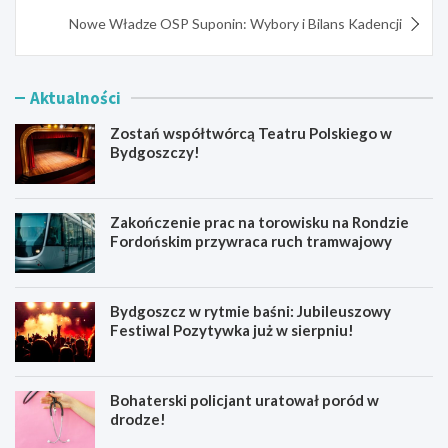
Nowe Władze OSP Suponin: Wybory i Bilans Kadencji
Aktualności
Zostań współtwórcą Teatru Polskiego w
Bydgoszczy!
Zakończenie prac na torowisku na Rondzie
Fordońskim przywraca ruch tramwajowy
Bydgoszcz w rytmie baśni: Jubileuszowy
Festiwal Pozytywka już w sierpniu!
Bohaterski policjant uratował poród w
drodze!
Z
Z