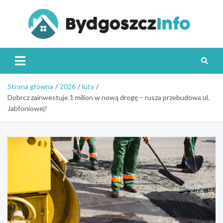
Skip
to
content
Byd
Strona główna
2026
luty
Dobrcz zainwestuje 1 milion w nową drogę – rusza przebudowa ul.
Jabłoniowej!