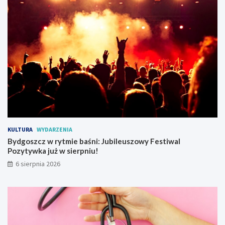
y
w
r
a
c
a
r
u
c
h
t
r
a
KULTURA
WYDARZENIA
m
Bydgoszcz w rytmie baśni: Jubileuszowy Festiwal
w
Pozytywka już w sierpniu!
a
j
6 sierpnia 2026
o
w
y