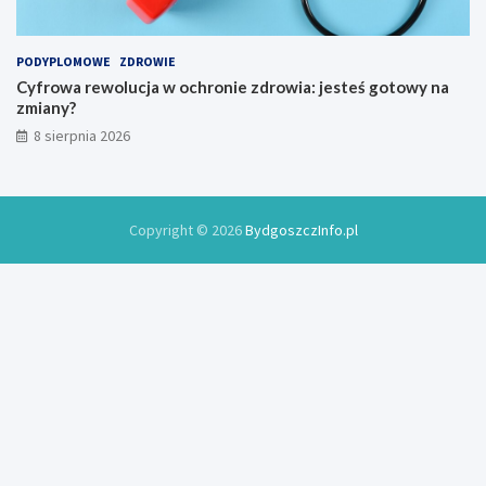
y
0
2
6
PODYPLOMOWE
ZDROWIE
r
Cyfrowa rewolucja w ochronie zdrowia: jesteś gotowy na
o
zmiany?
k
8 sierpnia 2026
u
Copyright © 2026
BydgoszczInfo.pl