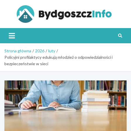
Skip
to
content
Byd
Strona główna
2026
luty
Policyjni profilaktycy edukują młodzież o odpowiedzialności i
bezpieczeństwie w sieci