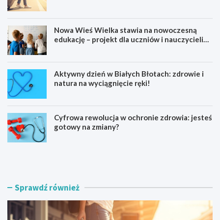
Kajakowy
Nowa Wieś Wielka stawia na nowoczesną
edukację – projekt dla uczniów i nauczycieli
startuje w 2026 roku
Aktywny dzień w Białych Błotach: zdrowie i
natura na wyciągnięcie ręki!
Cyfrowa rewolucja w ochronie zdrowia: jesteś
gotowy na zmiany?
K
N
a
o
j
w
a
a
k
W
Sprawdź również
a
i
r
e
z
ś
e
W