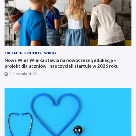
S
d
o
u
l
k
c
a
a
c
K
j
u
ę
j
–
a
p
EDUKACJA
PROJEKTY
SZKOŁY
w
r
Nowa Wieś Wielka stawia na nowoczesną edukację –
s
o
projekt dla uczniów i nauczycieli startuje w 2026 roku
k
j
8 sierpnia 2026
i
e
e
k
g
t
o
d
n
l
a
a
6
u
5
c
.
z
M
n
i
i