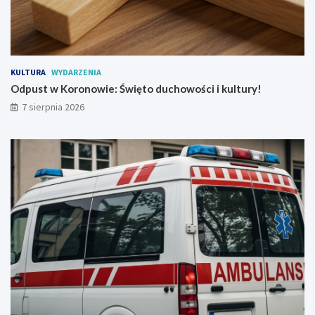
d
l
P
t
e
u
ł
r
e
y
n
!
KULTURA
WYDARZENIA
W
Odpust w Koronowie: Święto duchowości i kultury!
r
7 sierpnia 2026
a
ż
e
ń
!