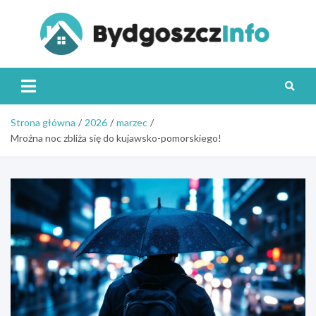
Skip
to
content
Byd
Strona główna
2026
marzec
Mroźna noc zbliża się do kujawsko-pomorskiego!