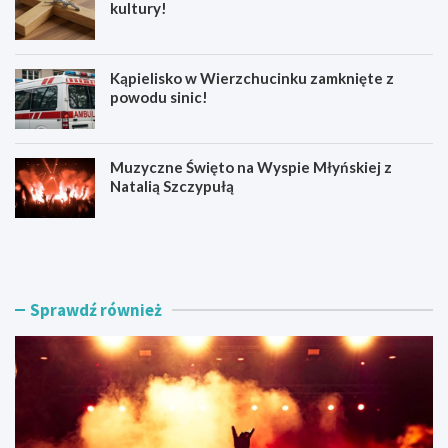
kultury!
Kąpielisko w Wierzchucinku zamknięte z
powodu sinic!
Muzyczne Święto na Wyspie Młyńskiej z
Natalią Szczypułą
S
O
i
d
e
p
r
u
p
s
Sprawdź również
n
t
i
w
o
K
w
o
e
r
A
o
t
n
r
o