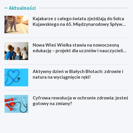
Aktualności
Kajakarze z całego świata zjeżdżają do Solca
Kujawskiego na 65. Międzynarodowy Spływ
Kajakowy
Nowa Wieś Wielka stawia na nowoczesną
edukację – projekt dla uczniów i nauczycieli
startuje w 2026 roku
Aktywny dzień w Białych Błotach: zdrowie i
natura na wyciągnięcie ręki!
Cyfrowa rewolucja w ochronie zdrowia: jesteś
gotowy na zmiany?
K
N
a
o
j
w
a
a