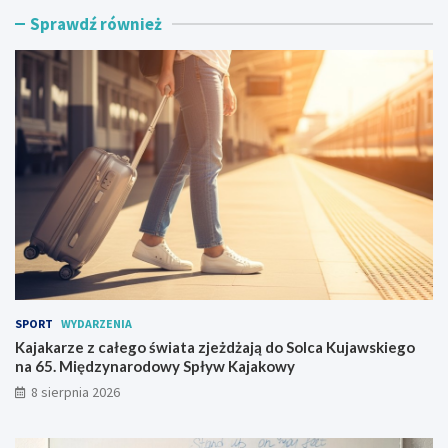
k
W
Sprawdź również
a
i
r
e
z
ś
e
W
z
i
c
e
a
l
ł
k
e
a
g
s
o
t
ś
a
w
w
i
i
a
a
t
n
SPORT
WYDARZENIA
a
a
z
n
Kajakarze z całego świata zjeżdżają do Solca Kujawskiego
j
o
na 65. Międzynarodowy Spływ Kajakowy
e
w
8 sierpnia 2026
ż
o
d
c
ż
z