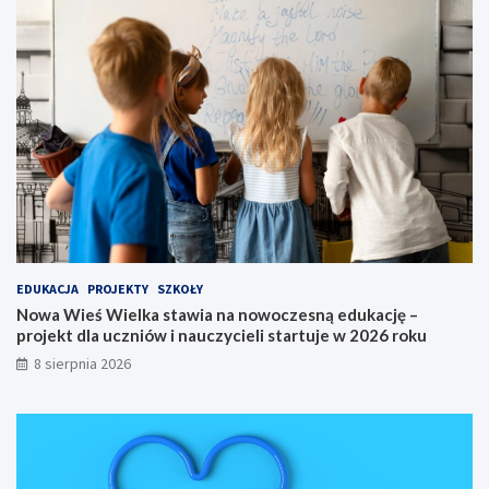
a
e
j
s
ą
n
d
ą
o
e
S
d
o
u
l
k
c
a
a
c
K
j
u
ę
j
–
a
p
EDUKACJA
PROJEKTY
SZKOŁY
w
r
Nowa Wieś Wielka stawia na nowoczesną edukację –
s
o
projekt dla uczniów i nauczycieli startuje w 2026 roku
k
j
8 sierpnia 2026
i
e
e
k
g
t
o
d
n
l
a
a