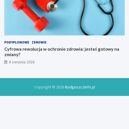
j
u
a
j
k
e
o
w
w
2
y
0
2
6
PODYPLOMOWE
ZDROWIE
r
Cyfrowa rewolucja w ochronie zdrowia: jesteś gotowy na
o
zmiany?
k
8 sierpnia 2026
u
Copyright © 2026
BydgoszczInfo.pl