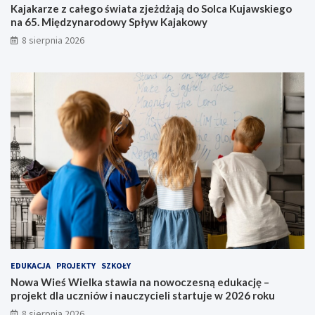
z
n
Kajakarze z całego świata zjeżdżają do Solca Kujawskiego
j
o
na 65. Międzynarodowy Spływ Kajakowy
e
w
8 sierpnia 2026
ż
o
d
c
ż
z
a
e
j
s
ą
n
d
ą
o
e
S
d
o
u
l
k
c
a
a
c
K
j
u
ę
j
–
a
p
EDUKACJA
PROJEKTY
SZKOŁY
w
r
Nowa Wieś Wielka stawia na nowoczesną edukację –
s
o
projekt dla uczniów i nauczycieli startuje w 2026 roku
k
j
8 sierpnia 2026