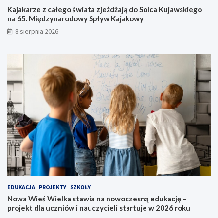
z
n
Kajakarze z całego świata zjeżdżają do Solca Kujawskiego
j
o
na 65. Międzynarodowy Spływ Kajakowy
e
w
8 sierpnia 2026
ż
o
d
c
ż
z
a
e
j
s
ą
n
d
ą
o
e
S
d
o
u
l
k
c
a
a
c
K
j
u
ę
j
–
a
p
EDUKACJA
PROJEKTY
SZKOŁY
w
r
Nowa Wieś Wielka stawia na nowoczesną edukację –
s
o
projekt dla uczniów i nauczycieli startuje w 2026 roku
k
j