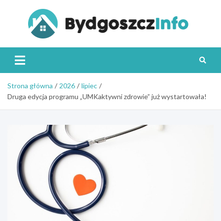
Skip
to
content
Byd
Strona główna
2026
lipiec
Druga edycja programu „UMKaktywni zdrowie” już wystartowała!