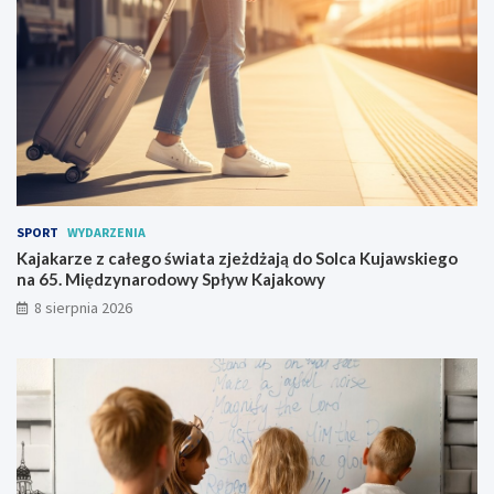
h
d
r
o
o
S
n
o
i
l
n
c
a
a
s
K
z
u
e
j
l
a
SPORT
WYDARZENIA
e
w
Kajakarze z całego świata zjeżdżają do Solca Kujawskiego
t
s
na 65. Międzynarodowy Spływ Kajakowy
n
k
8 sierpnia 2026
i
i
e
e
p
g
r
o
z
n
y
a
g
6
o
5
d
.