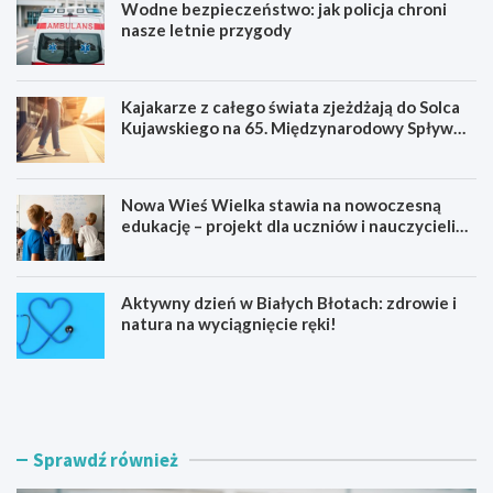
Wodne bezpieczeństwo: jak policja chroni
nasze letnie przygody
Kajakarze z całego świata zjeżdżają do Solca
Kujawskiego na 65. Międzynarodowy Spływ
Kajakowy
Nowa Wieś Wielka stawia na nowoczesną
edukację – projekt dla uczniów i nauczycieli
startuje w 2026 roku
Aktywny dzień w Białych Błotach: zdrowie i
natura na wyciągnięcie ręki!
W
K
o
a
d
j
n
a
e
k
Sprawdź również
b
a
e
r