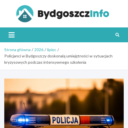
Skip
to
content
Byd
Strona główna
2026
lipiec
Policjanci w Bydgoszczy doskonalą umiejętności w sytuacjach
kryzysowych podczas intensywnego szkolenia