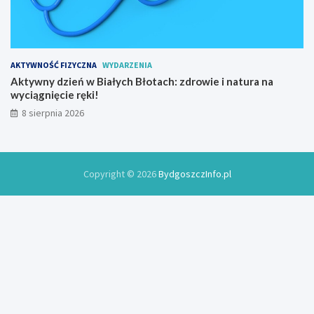
o
w
y
AKTYWNOŚĆ FIZYCZNA
WYDARZENIA
Aktywny dzień w Białych Błotach: zdrowie i natura na
wyciągnięcie ręki!
8 sierpnia 2026
Copyright © 2026
BydgoszczInfo.pl