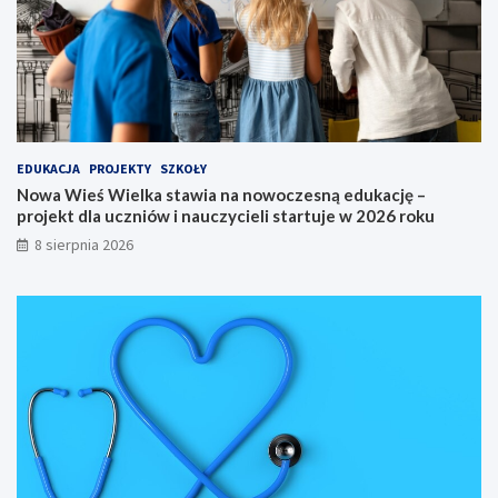
y
M
i
ę
d
z
y
n
a
EDUKACJA
PROJEKTY
SZKOŁY
r
Nowa Wieś Wielka stawia na nowoczesną edukację –
o
projekt dla uczniów i nauczycieli startuje w 2026 roku
d
o
8 sierpnia 2026
w
y
S
p
ł
y
w
K
a
j
a
k