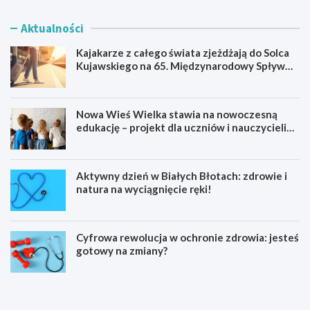
Aktualności
Kajakarze z całego świata zjeżdżają do Solca
Kujawskiego na 65. Międzynarodowy Spływ
Kajakowy
Nowa Wieś Wielka stawia na nowoczesną
edukację – projekt dla uczniów i nauczycieli
startuje w 2026 roku
Aktywny dzień w Białych Błotach: zdrowie i
natura na wyciągnięcie ręki!
Cyfrowa rewolucja w ochronie zdrowia: jesteś
gotowy na zmiany?
K
N
a
o
j
w
a
a