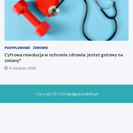
a
t
j
u
a
j
k
e
o
w
w
2
y
0
2
6
PODYPLOMOWE
ZDROWIE
r
Cyfrowa rewolucja w ochronie zdrowia: jesteś gotowy na
o
zmiany?
k
8 sierpnia 2026
u
Copyright © 2026
BydgoszczInfo.pl