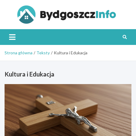
Skip
to
content
Byd
Strona główna
Teksty
Kultura i Edukacja
Kultura i Edukacja