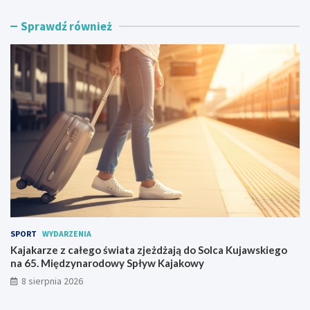
k
W
Sprawdź również
a
i
r
e
z
ś
e
W
z
i
c
e
a
l
ł
k
e
a
g
s
o
t
ś
a
w
w
i
i
a
a
t
n
SPORT
WYDARZENIA
a
a
z
n
Kajakarze z całego świata zjeżdżają do Solca Kujawskiego
j
o
na 65. Międzynarodowy Spływ Kajakowy
e
w
8 sierpnia 2026
ż
o
d
c