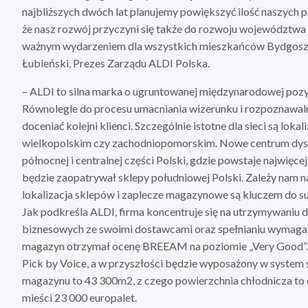
najbliższych dwóch lat planujemy powiększyć ilość naszych 
że nasz rozwój przyczyni się także do rozwoju województwa 
ważnym wydarzeniem dla wszystkich mieszkańców Bydgoszcz
Łubieński, Prezes Zarządu ALDI Polska.
– ALDI to silna marka o ugruntowanej międzynarodowej pozyc
Równolegle do procesu umacniania wizerunku i rozpoznawaln
doceniać kolejni klienci. Szczególnie istotne dla sieci są 
wielkopolskim czy zachodniopomorskim. Nowe centrum dyst
północnej i centralnej części Polski, gdzie powstaje najwi
będzie zaopatrywał sklepy południowej Polski. Zależy nam na 
lokalizacja sklepów i zaplecze magazynowe są kluczem do s
Jak podkreśla ALDI, firma koncentruje się na utrzymywaniu d
biznesowych ze swoimi dostawcami oraz spełnianiu wymagań
magazyn otrzymał ocenę BREEAM na poziomie „Very Good”.
Pick by Voice, a w przyszłości będzie wyposażony w system
magazynu to 43 300m2, z czego powierzchnia chłodnicza t
mieści 23 000 europalet.