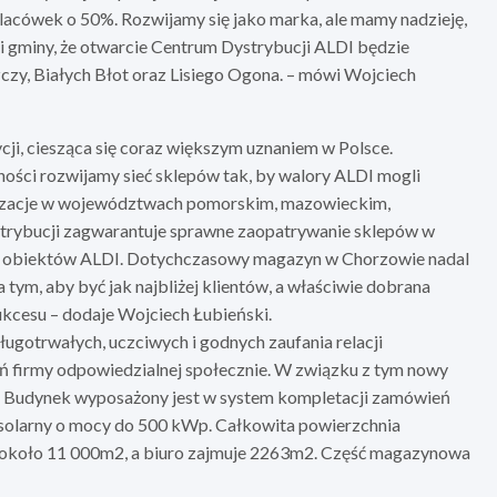
placówek o 50%. Rozwijamy się jako marka, ale mamy nadzieję,
i gminy, że otwarcie Centrum Dystrybucji ALDI będzie
y, Białych Błot oraz Lisiego Ogona. – mówi Wojciech
ji, ciesząca się coraz większym uznaniem w Polsce.
ości rozwijamy sieć sklepów tak, by walory ALDI mogli
lokalizacje w województwach pomorskim, mazowieckim,
rybucji zagwarantuje sprawne zaopatrywanie sklepów w
ęcej obiektów ALDI. Dotychczasowy magazyn w Chorzowie nadal
tym, aby być jak najbliżej klientów, a właściwie dobrana
ukcesu – dodaje Wojciech Łubieński.
ługotrwałych, uczciwych i godnych zaufania relacji
 firmy odpowiedzialnej społecznie. W związku z tym nowy
 Budynek wyposażony jest w system kompletacji zamówień
 solarny o mocy do 500 kWp. Całkowita powierzchnia
o około 11 000m2, a biuro zajmuje 2263m2. Część magazynowa