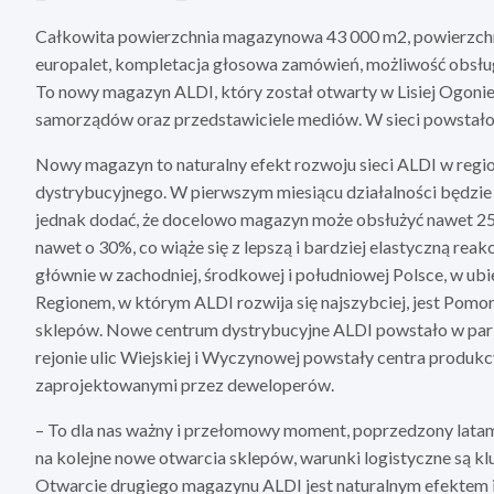
Całkowita powierzchnia magazynowa 43 000 m2, powierzchni
europalet, kompletacja głosowa zamówień, możliwość obsług
To nowy magazyn ALDI, który został otwarty w Lisiej Ogonie
samorządów oraz przedstawiciele mediów. W sieci powstało
Nowy magazyn to naturalny efekt rozwoju sieci ALDI w regi
dystrybucyjnego. W pierwszym miesiącu działalności będzi
jednak dodać, że docelowo magazyn może obsłużyć nawet 25
nawet o 30%, co wiąże się z lepszą i bardziej elastyczną reakc
głównie w zachodniej, środkowej i południowej Polsce, w u
Regionem, w którym ALDI rozwija się najszybciej, jest Pomo
sklepów. Nowe centrum dystrybucyjne ALDI powstało w par
rejonie ulic Wiejskiej i Wyczynowej powstały centra prod
zaprojektowanymi przez deweloperów.
– To dla nas ważny i przełomowy moment, poprzedzony latami
na kolejne nowe otwarcia sklepów, warunki logistyczne są k
Otwarcie drugiego magazynu ALDI jest naturalnym efektem in