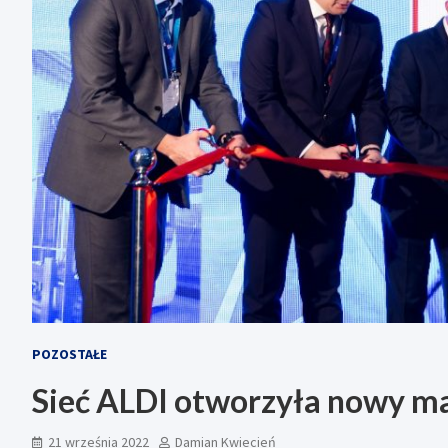
POZOSTAŁE
Sieć ALDI otworzyła nowy m
21 września 2022
Damian Kwiecień