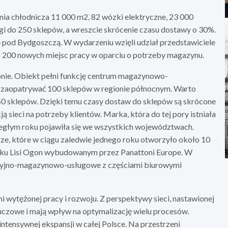
a chłodnicza 11 000 m2, 82 wózki elektryczne, 23 000
i do 250 sklepów, a wreszcie skrócenie czasu dostawy o 30%.
 pod Bydgoszczą. W wydarzeniu wzięli udział przedstawiciele
 200 nowych miejsc pracy w oparciu o potrzeby magazynu.
onie. Obiekt pełni funkcję centrum magazynowo-
e zaopatrywać 100 sklepów w regionie północnym. Warto
0 sklepów. Dzięki temu czasy dostaw do sklepów są skrócone
ją sieci na potrzeby klientów. Marka, która do tej pory istniała
biegłym roku pojawiła się we wszystkich województwach.
rze, które w ciągu zaledwie jednego roku otworzyło około 10
ku Lisi Ogon wybudowanym przez Panattoni Europe. W
ukcyjno-magazynowo-usługowe z częściami biurowymi
 wytężonej pracy i rozwoju. Z perspektywy sieci, nastawionej
luczowe i mają wpływ na optymalizację wielu procesów.
tensywnej ekspansji w całej Polsce. Na przestrzeni