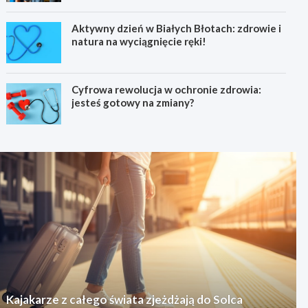
Aktywny dzień w Białych Błotach: zdrowie i
natura na wyciągnięcie ręki!
Cyfrowa rewolucja w ochronie zdrowia:
jesteś gotowy na zmiany?
Kajakarze z całego świata zjeżdżają do Solca