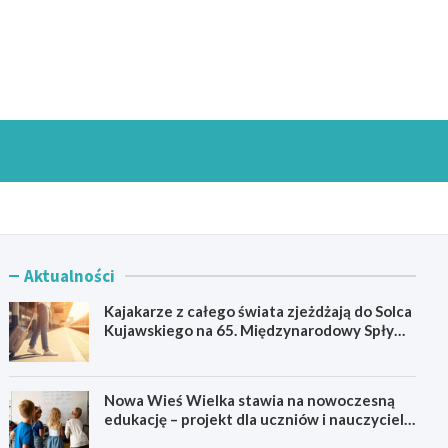
goszczInfo.pl
Aktualności
Kajakarze z całego świata zjeżdżają do Solca
Kujawskiego na 65. Międzynarodowy Spływ
Kajakowy
Nowa Wieś Wielka stawia na nowoczesną
edukację – projekt dla uczniów i nauczycieli
startuje w 2026 roku