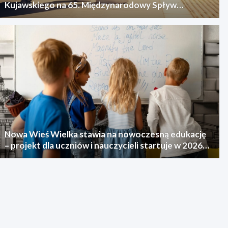
Kujawskiego na 65. Międzynarodowy Spływ
Kajakowy
Nowa Wieś Wielka stawia na nowoczesną edukację
– projekt dla uczniów i nauczycieli startuje w 2026
roku