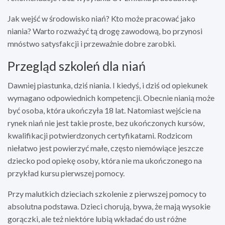
Jak wejść w środowisko niań? Kto może pracować jako
niania? Warto rozważyć tą drogę zawodową, bo przynosi
mnóstwo satysfakcji i przeważnie dobre zarobki.
Przegląd szkoleń dla niań
Dawniej piastunka, dziś niania. I kiedyś, i dziś od opiekunek
wymagano odpowiednich kompetencji. Obecnie nianią może
być osoba, która ukończyła 18 lat. Natomiast wejście na
rynek niań nie jest takie proste, bez ukończonych kursów,
kwalifikacji potwierdzonych certyfikatami. Rodzicom
niełatwo jest powierzyć małe, często niemówiące jeszcze
dziecko pod opiekę osoby, która nie ma ukończonego na
przykład kursu pierwszej pomocy.
Przy malutkich dzieciach szkolenie z pierwszej pomocy to
absolutna podstawa. Dzieci chorują, bywa, że mają wysokie
gorączki, ale też niektóre lubią wkładać do ust różne