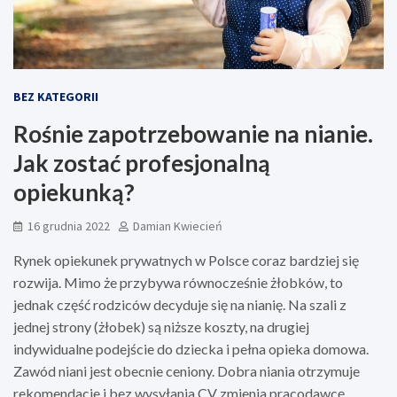
BEZ KATEGORII
Rośnie zapotrzebowanie na nianie.
Jak zostać profesjonalną
opiekunką?
16 grudnia 2022
Damian Kwiecień
Rynek opiekunek prywatnych w Polsce coraz bardziej się
rozwija. Mimo że przybywa równocześnie żłobków, to
jednak część rodziców decyduje się na nianię. Na szali z
jednej strony (żłobek) są niższe koszty, na drugiej
indywidualne podejście do dziecka i pełna opieka domowa.
Zawód niani jest obecnie ceniony. Dobra niania otrzymuje
rekomendacje i bez wysyłania CV zmienia pracodawcę.