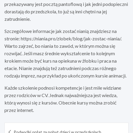
przekazywany jest pocztą pantoflową i jak jedni podopieczni
dorastają do przedszkola, to już są inni chętni na jej
zatrudnienie.
Szczegółowe informacje jak zostać nianią znajdziesz na
stronie: https://niania.pro/zlobek/blog/jak-zostac-niania/.
Warto zajrzeć, bo niania to zawód, w którym można się
rozwijać. Jeśli masz średnie wykształcenie to kolejnym
krokiem może być kurs na opiekuna w żłobku i praca na
etacie. Nianie znajdują też zatrudnieni podczas różnego
rodzaju imprez, na przykład po ukończonym kursie animacji.
Każde szkolenie podnosi kompetencje i jest mile widziane
przez rodziców w CV. Jednak najważniejsza jest wiedza,
którą wynosi się z kursów. Obecnie kursy można zrobić
przez internet.
Nawigacja
Podwyżki opłat za pobyt dzieci w przedszkolach