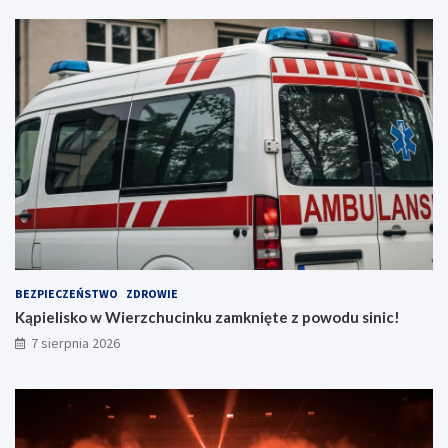
e
ń
!
BEZPIECZEŃSTWO
ZDROWIE
Kąpielisko w Wierzchucinku zamknięte z powodu sinic!
7 sierpnia 2026