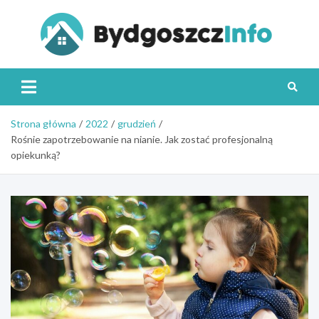
Skip
to
content
Byd
Strona główna
2022
grudzień
Rośnie zapotrzebowanie na nianie. Jak zostać profesjonalną
opiekunką?