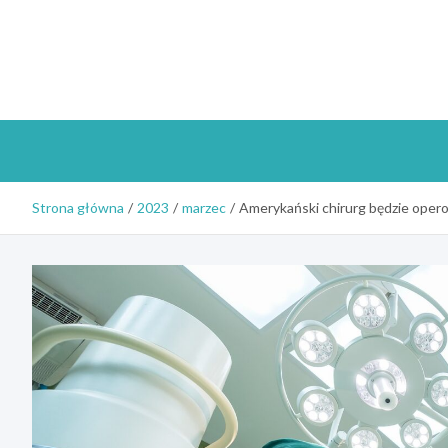
Skip
to
content
Strona główna
2023
marzec
Amerykański chirurg będzie oper