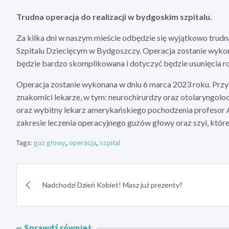
Trudna operacja do realizacji w bydgoskim szpitalu.
Za kilka dni w naszym mieście odbędzie się wyjątkowo tru
Szpitalu Dziecięcym w Bydgoszczy. Operacja zostanie wykon
będzie bardzo skomplikowana i dotyczyć będzie usunięcia ro
Operacja zostanie wykonana w dniu 6 marca 2023 roku. Przy
znakomici lekarze, w tym: neurochirurdzy oraz otolaryngo
oraz wybitny lekarz amerykańskiego pochodzenia profesor An
zakresie leczenia operacyjnego guzów głowy oraz szyi, które
Tags:
guz głowy
,
operacja
,
szpital
Nawigacja
Nadchodzi Dzień Kobiet! Masz już prezenty?
wpisu
Sprawdź również