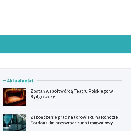
goszczInfo.pl
Aktualności
Zostań współtwórcą Teatru Polskiego w
Bydgoszczy!
Zakończenie prac na torowisku na Rondzie
Fordońskim przywraca ruch tramwajowy