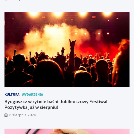
p
r
z
y
w
r
a
c
a
r
u
c
h
t
r
a
KULTURA
WYDARZENIA
m
Bydgoszcz w rytmie baśni: Jubileuszowy Festiwal
w
Pozytywka już w sierpniu!
a
j
6 sierpnia 2026
o
w
y