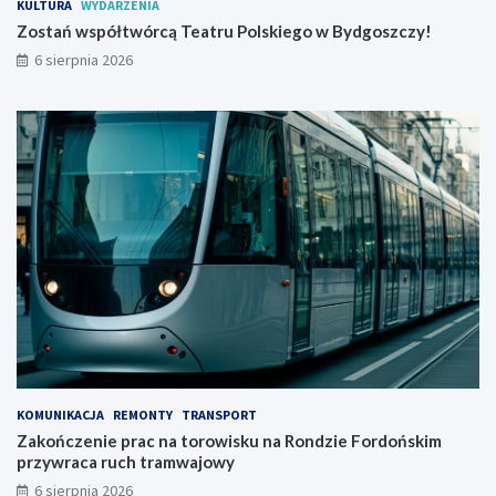
KULTURA
WYDARZENIA
r
w
u
i
Zostań współtwórcą Teatru Polskiego w Bydgoszczy!
P
s
6 sierpnia 2026
o
k
l
u
s
n
k
a
i
R
e
o
g
n
o
d
w
z
B
i
y
e
d
F
g
o
o
r
s
d
z
o
c
ń
KOMUNIKACJA
REMONTY
TRANSPORT
z
s
Zakończenie prac na torowisku na Rondzie Fordońskim
y
k
przywraca ruch tramwajowy
!
i
6 sierpnia 2026
m