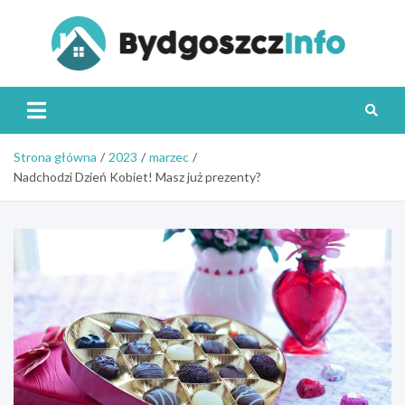
Skip
to
content
Byd
Strona główna
2023
marzec
Nadchodzi Dzień Kobiet! Masz już prezenty?