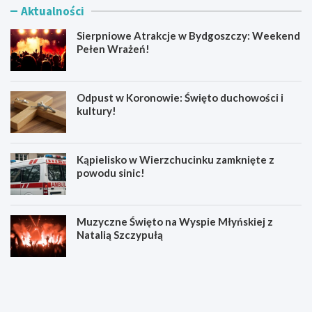
Aktualności
Sierpniowe Atrakcje w Bydgoszczy: Weekend
Pełen Wrażeń!
Odpust w Koronowie: Święto duchowości i
kultury!
Kąpielisko w Wierzchucinku zamknięte z
powodu sinic!
Muzyczne Święto na Wyspie Młyńskiej z
Natalią Szczypułą
S
O
i
d
e
p
r
u
p
s