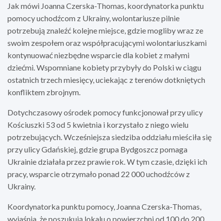
Jak mówi Joanna Czerska-Thomas, koordynatorka punktu
pomocy uchodźcom z Ukrainy, wolontariusze pilnie
potrzebują znaleźć kolejne miejsce, gdzie mogliby wraz ze
swoim zespołem oraz współpracującymi wolontariuszkami
kontynuować niezbędne wsparcie dla kobiet z małymi
dziećmi. Wspomniane kobiety przybyły do Polski w ciągu
ostatnich trzech miesięcy, uciekając z terenów dotkniętych
konfliktem zbrojnym.
Dotychczasowy ośrodek pomocy funkcjonował przy ulicy
Kościuszki 53 od 5 kwietnia i korzystało z niego wielu
potrzebujących. Wcześniejsza siedziba oddziału mieściła się
przy ulicy Gdańskiej, gdzie grupa Bydgoszcz pomaga
Ukrainie działała przez prawie rok. W tym czasie, dzięki ich
pracy, wsparcie otrzymało ponad 22 000 uchodźców z
Ukrainy.
Koordynatorka punktu pomocy, Joanna Czerska-Thomas,
wyjaśnia, że poszukują lokalu o powierzchni od 100 do 200