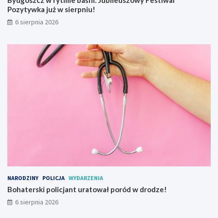
Bydgoszcz w rytmie baśni: Jubileuszowy Festiwal
w
Pozytywka już w sierpniu!
a
j
6 sierpnia 2026
o
w
y
NARODZINY
POLICJA
WYDARZENIA
Bohaterski policjant uratował poród w drodze!
6 sierpnia 2026