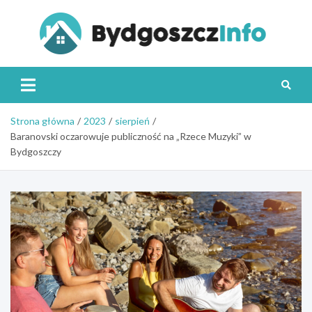
Skip
to
content
Byd
Strona główna
2023
sierpień
Baranovski oczarowuje publiczność na „Rzece Muzyki” w
Bydgoszczy