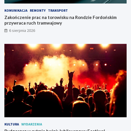
z
o
c
ń
KOMUNIKACJA
REMONTY
TRANSPORT
z
s
Zakończenie prac na torowisku na Rondzie Fordońskim
y
k
przywraca ruch tramwajowy
!
i
6 sierpnia 2026
m
p
r
z
y
w
r
a
c
a
r
u
c
h
t
r
a
KULTURA
WYDARZENIA
m