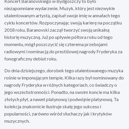
Koncert Baranovskiego w Bydgoszczy to było
niezapomniane wydarzenie. Muzyk, który jest niezwykle
utalentowanym artystą, zapisał swoje imię w annałach tego
cyklu koncertów. Rozpoczynając swoją karierę na początku
2018 roku, Baranovski zaczął tworzyć swoją unikalną
historię muzyczną. Już po upływie półtora roku od tego
momentu, mógł poszczycić się czterema przebojami
radiowymi i nominacją do prestiżowej nagrody Fryderyka za
fonograficzny debiut roku.
Do dnia dzisiejszego, dorobek tego utalentowanego muzyka
rośnie w imponującym tempie. Kilka razy był nominowany do
nagrody Fryderyka w różnych kategoriach, co świadczy o
jego wszechstronności. Ponadto, na swoim koncie ma kilka
złotych płyt, a nawet platynową i podwójnie platynową. Ta
kolekcja znakomicie ilustruje skalę jego sukcesu i
popularności, zarówno wśród słuchaczy jak i krytyków
muzycznych.