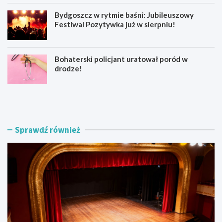
Bydgoszcz w rytmie baśni: Jubileuszowy
Festiwal Pozytywka już w sierpniu!
Bohaterski policjant uratował poród w
drodze!
Z
Z
o
a
s
k
t
o
a
ń
Sprawdź również
ń
c
w
z
s
e
p
n
ó
i
ł
e
t
p
w
r
ó
a
r
c