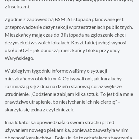
z insektami.
Zgodnie z zapowiedzią BSM, 6 listopada planowane jest
przeprowadzenie dezynsekcji w przestrzeniach publicznych.
Mieszkańcy mają czas do 3 listopada na zgłoszenie chęci
dezynsekcji w swoich lokalach. Koszt takiej usługi wynosi
około 50 zł – jak donoszą mieszkańcy bloku przy ulicy
Waryńskiego.
W ubiegłym tygodniu informowaliśmy o sytuacji
mieszkańców obiektu nr 4. Opisywali oni, jak karaluchy
rozmnażają się z dnia na dzień i stanowią coraz większe
utrudnienie. „Codziennie zabijam kilka sztuk. To jest dla mnie
prawdziwe utrapienie, bo niesłychanie ich nie cierpię” –
skarżyła się jedna z czytelniczek.
Inna lokatorka opowiedziała o swoim strachu przed
używaniem nowego piekarnika, ponieważ zauważyła w nim
obecność karaluchów. „Boję się, że te odrażające stworzenia