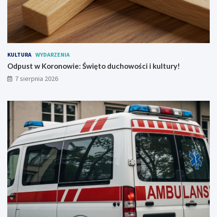
d
l
P
t
e
u
ł
r
e
y
n
!
KULTURA
WYDARZENIA
W
Odpust w Koronowie: Święto duchowości i kultury!
r
7 sierpnia 2026
a
ż
e
ń
!