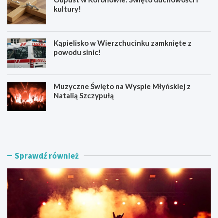
kultury!
Kąpielisko w Wierzchucinku zamknięte z
powodu sinic!
Muzyczne Święto na Wyspie Młyńskiej z
Natalią Szczypułą
S
O
i
d
e
p
r
u
p
s
Sprawdź również
n
t
i
w
o
K
w
o
e
r
A
o
t
n