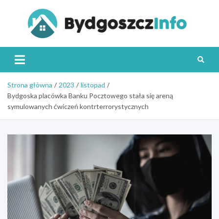
Skip
to
content
Byd
Strona główna
2023
listopad
Bydgoska placówka Banku Pocztowego stała się areną
symulowanych ćwiczeń kontrterrorystycznych