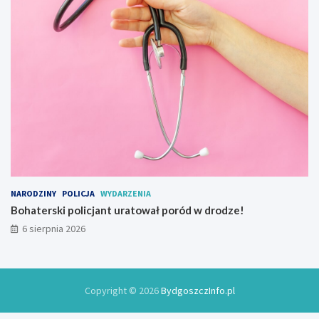
y
NARODZINY
POLICJA
WYDARZENIA
Bohaterski policjant uratował poród w drodze!
6 sierpnia 2026
Copyright © 2026
BydgoszczInfo.pl