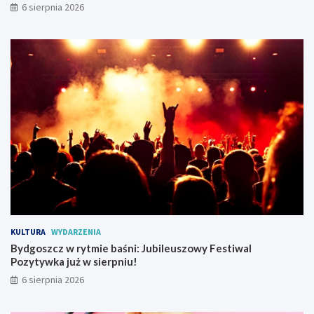
6 sierpnia 2026
m
p
r
z
y
w
r
a
c
a
r
u
c
h
t
r
a
KULTURA
WYDARZENIA
m
Bydgoszcz w rytmie baśni: Jubileuszowy Festiwal
w
Pozytywka już w sierpniu!
a
j
6 sierpnia 2026
o
w