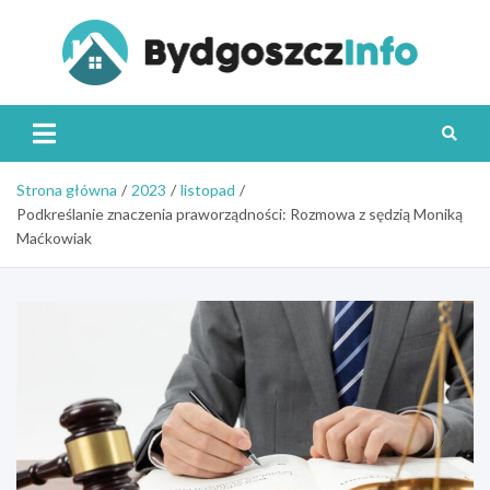
Skip
to
content
Byd
Strona główna
2023
listopad
Podkreślanie znaczenia praworządności: Rozmowa z sędzią Moniką
Maćkowiak