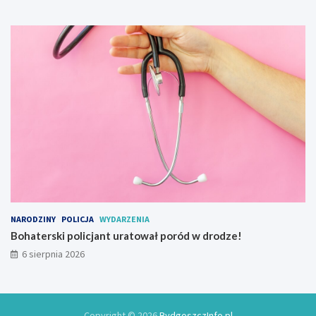
o
w
y
NARODZINY
POLICJA
WYDARZENIA
Bohaterski policjant uratował poród w drodze!
6 sierpnia 2026
Copyright © 2026
BydgoszczInfo.pl