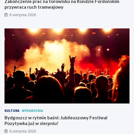
Zakończenie prac na torowisku na Rondzie Fordońskim
y
k
przywraca ruch tramwajowy
!
i
6 sierpnia 2026
m
p
r
z
y
w
r
a
c
a
r
u
c
h
t
r
a
KULTURA
WYDARZENIA
m
Bydgoszcz w rytmie baśni: Jubileuszowy Festiwal
w
Pozytywka już w sierpniu!
a
j
6 sierpnia 2026