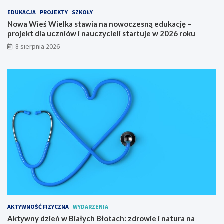
j
–
a
p
EDUKACJA
PROJEKTY
SZKOŁY
w
r
Nowa Wieś Wielka stawia na nowoczesną edukację –
s
o
projekt dla uczniów i nauczycieli startuje w 2026 roku
k
j
8 sierpnia 2026
i
e
e
k
g
t
o
d
n
l
a
a
6
u
5
c
.
z
M
n
i
i
ę
ó
d
w
z
i
y
n
n
a
a
u
AKTYWNOŚĆ FIZYCZNA
WYDARZENIA
r
c
Aktywny dzień w Białych Błotach: zdrowie i natura na
o
z