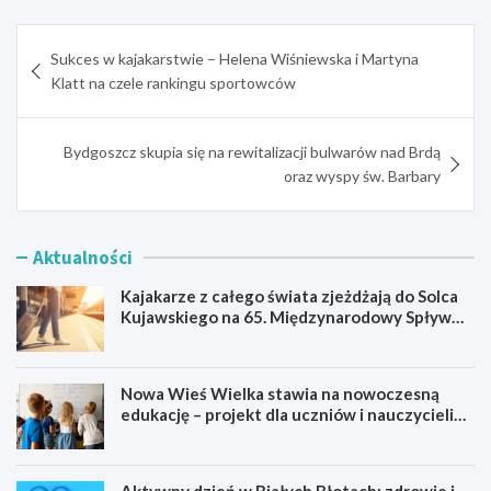
Nawigacja
Sukces w kajakarstwie – Helena Wiśniewska i Martyna
wpisu
Klatt na czele rankingu sportowców
Bydgoszcz skupia się na rewitalizacji bulwarów nad Brdą
oraz wyspy św. Barbary
Aktualności
Kajakarze z całego świata zjeżdżają do Solca
Kujawskiego na 65. Międzynarodowy Spływ
Kajakowy
Nowa Wieś Wielka stawia na nowoczesną
edukację – projekt dla uczniów i nauczycieli
startuje w 2026 roku
Aktywny dzień w Białych Błotach: zdrowie i