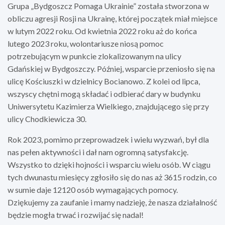
Grupa „Bydgoszcz Pomaga Ukrainie” została stworzona w
obliczu agresji Rosji na Ukrainę, której początek miał miejsce
w lutym 2022 roku. Od kwietnia 2022 roku aż do końca
lutego 2023 roku, wolontariusze niosą pomoc
potrzebującym w punkcie zlokalizowanym na ulicy
Gdańskiej w Bydgoszczy. Później, wsparcie przeniosło się na
ulicę Kościuszki w dzielnicy Bocianowo. Z kolei od lipca,
wszyscy chętni mogą składać i odbierać dary w budynku
Uniwersytetu Kazimierza Wielkiego, znajdującego się przy
ulicy Chodkiewicza 30.
Rok 2023, pomimo przeprowadzek i wielu wyzwań, był dla
nas pełen aktywności i dał nam ogromną satysfakcję.
Wszystko to dzięki hojności i wsparciu wielu osób. W ciągu
tych dwunastu miesięcy zgłosiło się do nas aż 3615 rodzin, co
w sumie daje 12120 osób wymagających pomocy.
Dziękujemy za zaufanie i mamy nadzieję, że nasza działalność
będzie mogła trwać i rozwijać się nadal!