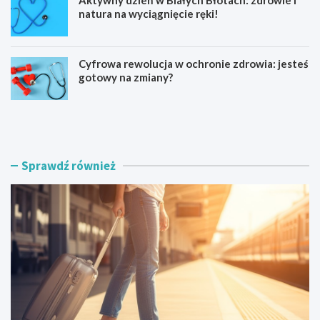
natura na wyciągnięcie ręki!
Cyfrowa rewolucja w ochronie zdrowia: jesteś
gotowy na zmiany?
K
N
a
o
j
w
a
a
k
W
Sprawdź również
a
i
r
e
z
ś
e
W
z
i
c
e
a
l
ł
k
e
a
g
s
o
t
ś
a