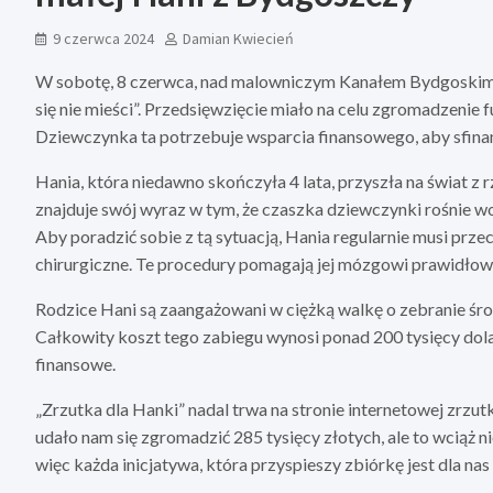
9 czerwca 2024
Damian Kwiecień
W sobotę, 8 czerwca, nad malowniczym Kanałem Bydgoskim
się nie mieści”. Przedsięwzięcie miało na celu zgromadzenie
Dziewczynka ta potrzebuje wsparcia finansowego, aby sfin
Hania, która niedawno skończyła 4 lata, przyszła na świat z
znajduje swój wyraz w tym, że czaszka dziewczynki rośnie w
Aby poradzić sobie z tą sytuacją, Hania regularnie musi pr
chirurgiczne. Te procedury pomagają jej mózgowi prawidłowo
Rodzice Hani są zaangażowani w ciężką walkę o zebranie ś
Całkowity koszt tego zabiegu wynosi ponad 200 tysięcy dola
finansowe.
„Zrzutka dla Hanki” nadal trwa na stronie internetowej zrzut
udało nam się zgromadzić 285 tysięcy złotych, ale to wciąż n
więc każda inicjatywa, która przyspieszy zbiórkę jest dla nas