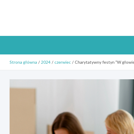
Skip
to
content
Strona główna
2024
czerwiec
Charytatywny festyn "W głowie s