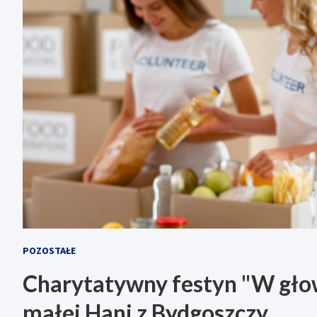
POZOSTAŁE
Charytatywny festyn "W głowi
małej Hani z Bydgoszczy