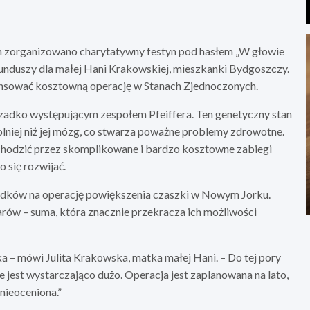
 zorganizowano charytatywny festyn pod hasłem „W głowie
 funduszy dla małej Hani Krakowskiej, mieszkanki Bydgoszczy.
ansować kosztowną operację w Stanach Zjednoczonych.
 rzadko występującym zespołem Pfeiffera. Ten genetyczny stan
olniej niż jej mózg, co stwarza poważne problemy zdrowotne.
zechodzić przez skomplikowane i bardzo kosztowne zabiegi
 się rozwijać.
rodków na operację powiększenia czaszki w Nowym Jorku.
rów – suma, która znacznie przekracza ich możliwości
ka – mówi Julita Krakowska, matka małej Hani. – Do tej pory
ie jest wystarczająco dużo. Operacja jest zaplanowana na lato,
 nieoceniona.”