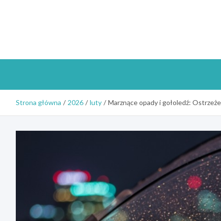
Skip
to
content
Strona główna
2026
luty
Marznące opady i gołoledź: Ostrzeż