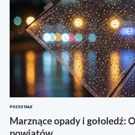
POZOSTAŁE
Marznące opady i gołoledź: 
powiatów