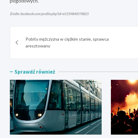
pogodowych.
Źródło: facebook.com/profile.php?id=61559840578825
Nawigacja
Pobity mężczyzna w ciężkim stanie, sprawca
wpisu
aresztowany
Sprawdź również