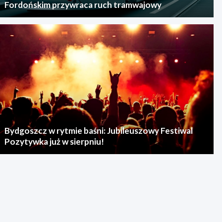
Fordońskim przywraca ruch tramwajowy
Bydgoszcz w rytmie baśni: Jubileuszowy Festiwal
Pozytywka już w sierpniu!