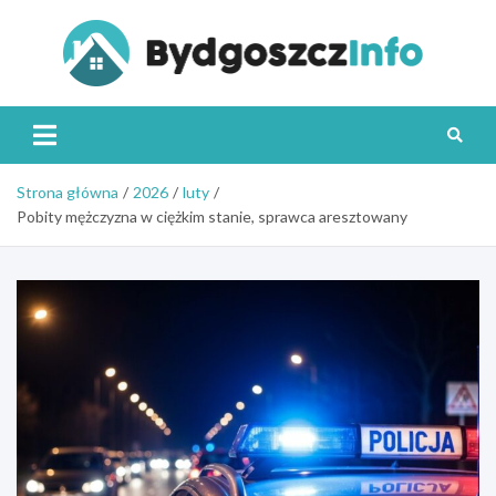
Skip
to
content
Byd
Strona główna
2026
luty
Pobity mężczyzna w ciężkim stanie, sprawca aresztowany