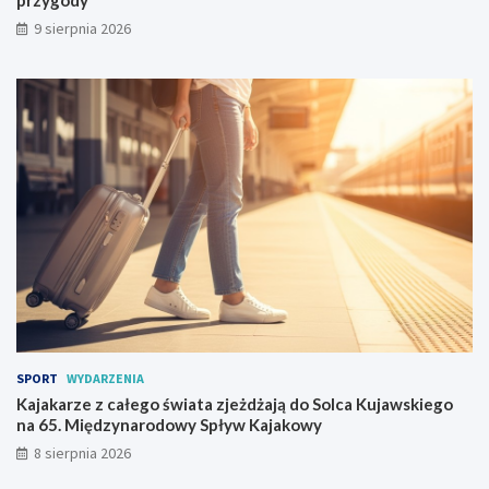
przygody
o
e
9 sierpnia 2026
l
ż
i
d
c
ż
j
a
a
j
c
ą
h
d
r
o
o
S
n
o
i
l
n
c
a
a
s
K
z
u
e
j
l
a
SPORT
WYDARZENIA
e
w
Kajakarze z całego świata zjeżdżają do Solca Kujawskiego
t
s
na 65. Międzynarodowy Spływ Kajakowy
n
k
8 sierpnia 2026
i
i
e
e