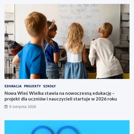
p
g
r
o
z
n
y
a
g
6
o
5
d
.
y
M
i
ę
d
z
y
n
a
EDUKACJA
PROJEKTY
SZKOŁY
r
Nowa Wieś Wielka stawia na nowoczesną edukację –
o
projekt dla uczniów i nauczycieli startuje w 2026 roku
d
o
8 sierpnia 2026
w
y
S
p
ł