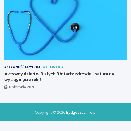
y
w
K
a
j
a
k
o
w
y
AKTYWNOŚĆ FIZYCZNA
WYDARZENIA
Aktywny dzień w Białych Błotach: zdrowie i natura na
wyciągnięcie ręki!
8 sierpnia 2026
Copyright © 2026
BydgoszczInfo.pl