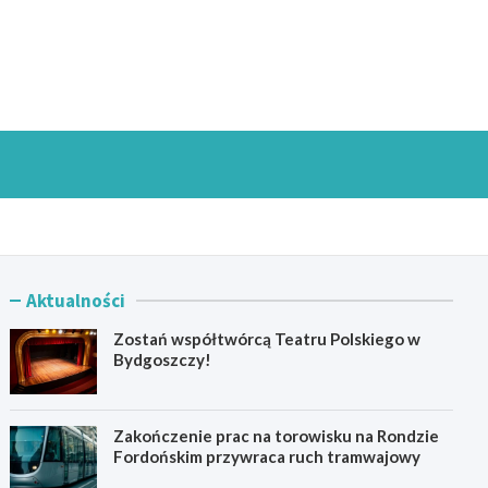
goszczInfo.pl
Aktualności
Zostań współtwórcą Teatru Polskiego w
Bydgoszczy!
Zakończenie prac na torowisku na Rondzie
Fordońskim przywraca ruch tramwajowy