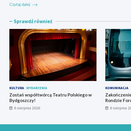
Czytaj dalej
Sprawdź również
KULTURA
WYDARZENIA
KOMUNIKACJA
Zostań współtwórcą Teatru Polskiego w
Zakończenie
Bydgoszczy!
Rondzie For
tramwajowy
6 sierpnia 2026
6 sierpnia 2